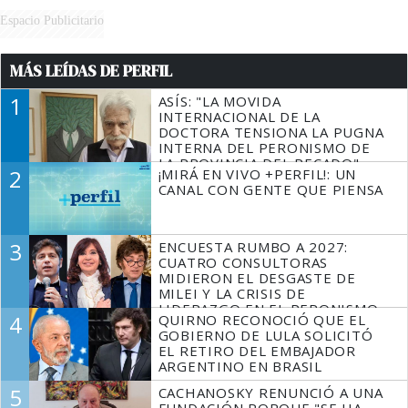
Espacio Publicitario
MÁS LEÍDAS DE PERFIL
1
ASÍS: "LA MOVIDA
INTERNACIONAL DE LA
DOCTORA TENSIONA LA PUGNA
INTERNA DEL PERONISMO DE
LA PROVINCIA DEL PECADO"
2
¡MIRÁ EN VIVO +PERFIL!: UN
CANAL CON GENTE QUE PIENSA
3
ENCUESTA RUMBO A 2027:
CUATRO CONSULTORAS
MIDIERON EL DESGASTE DE
MILEI Y LA CRISIS DE
LIDERAZGO EN EL PERONISMO
4
QUIRNO RECONOCIÓ QUE EL
GOBIERNO DE LULA SOLICITÓ
EL RETIRO DEL EMBAJADOR
ARGENTINO EN BRASIL
5
CACHANOSKY RENUNCIÓ A UNA