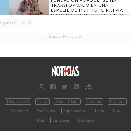
FUNDACIÓN PORQUE "SE HA
TRANSFORMADO EN UNA
ESPECIE DE INSTITUTO PATRIA
INCONDICIONAL DE LA GESTIÓN
DE MILEI"
Espacio Publicitario
Espacio Publicitario
Diario Perfil
Caras
Marie Claire
Fortuna
Hombre
Weekend
Parabrisas
Supercampo
Look
Luz
Mía
Lunateen
BATimes