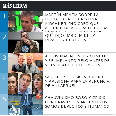
MÁS LEÍDAS
1
MARTÍN MENEM SOBRE LA
ESTRATEGIA DE CRISTINA
KIRCHNER: "NO CREO QUE
ALGUIEN DE AFUERA LE PUEDA
DECIR A LA JUSTICIA LO QUE
2
QUÉ DIJO BARDEM DE LA
TIENE QUE HACER"
INVASIÓN DE CEUTA
3
ALEXIS MAC ALLISTER CUMPLIÓ
Y SE IMPLANTÓ PELO ANTES DE
VOLVER AL FÚTBOL INGLÉS
4
SANTILLI SE SUMÓ A BULLRICH
Y PRESIONA PARA LA RENUNCIA
DE VILLARRUEL
5
CHAUVINISMO BOBO Y CRISIS
CON BRASIL: LOS ARGENTINOS
SOMOS DERECHOS Y HUMANOS