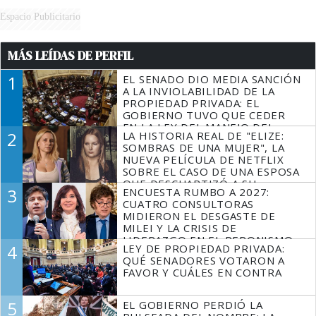
Espacio Publicitario
MÁS LEÍDAS DE PERFIL
1
EL SENADO DIO MEDIA SANCIÓN
A LA INVIOLABILIDAD DE LA
PROPIEDAD PRIVADA: EL
GOBIERNO TUVO QUE CEDER
EN LA LEY DEL MANEJO DEL
2
LA HISTORIA REAL DE "ELIZE:
FUEGO
SOMBRAS DE UNA MUJER", LA
NUEVA PELÍCULA DE NETFLIX
SOBRE EL CASO DE UNA ESPOSA
QUE DESCUARTIZÓ A SU
3
ENCUESTA RUMBO A 2027:
MARIDO
CUATRO CONSULTORAS
MIDIERON EL DESGASTE DE
MILEI Y LA CRISIS DE
LIDERAZGO EN EL PERONISMO
4
LEY DE PROPIEDAD PRIVADA:
QUÉ SENADORES VOTARON A
FAVOR Y CUÁLES EN CONTRA
5
EL GOBIERNO PERDIÓ LA