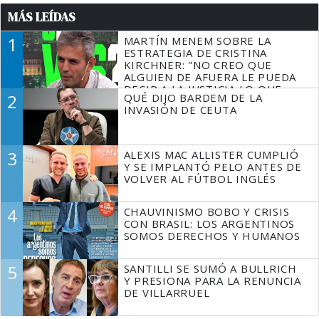
MÁS LEÍDAS
1
MARTÍN MENEM SOBRE LA
ESTRATEGIA DE CRISTINA
KIRCHNER: "NO CREO QUE
ALGUIEN DE AFUERA LE PUEDA
DECIR A LA JUSTICIA LO QUE
2
QUÉ DIJO BARDEM DE LA
TIENE QUE HACER"
INVASIÓN DE CEUTA
3
ALEXIS MAC ALLISTER CUMPLIÓ
Y SE IMPLANTÓ PELO ANTES DE
VOLVER AL FÚTBOL INGLÉS
4
CHAUVINISMO BOBO Y CRISIS
CON BRASIL: LOS ARGENTINOS
SOMOS DERECHOS Y HUMANOS
5
SANTILLI SE SUMÓ A BULLRICH
Y PRESIONA PARA LA RENUNCIA
DE VILLARRUEL