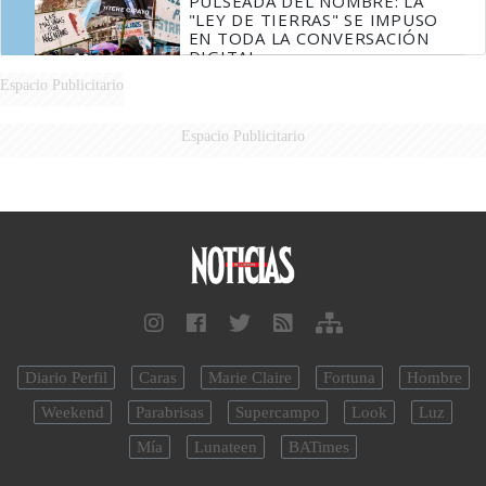
PULSEADA DEL NOMBRE: LA
"LEY DE TIERRAS" SE IMPUSO
EN TODA LA CONVERSACIÓN
DIGITAL
Espacio Publicitario
Espacio Publicitario
Diario Perfil
Caras
Marie Claire
Fortuna
Hombre
Weekend
Parabrisas
Supercampo
Look
Luz
Mía
Lunateen
BATimes