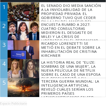
1
EL SENADO DIO MEDIA SANCIÓN
A LA INVIOLABILIDAD DE LA
PROPIEDAD PRIVADA: EL
GOBIERNO TUVO QUE CEDER
EN LA LEY DEL MANEJO DEL
2
ENCUESTA RUMBO A 2027:
FUEGO
CUATRO CONSULTORAS
MIDIERON EL DESGASTE DE
MILEI Y LA CRISIS DE
LIDERAZGO EN EL PERONISMO
3
RICARDO LORENZETTI SE
METIÓ EN EL DEBATE SOBRE LA
INHABILITACIÓN DE CRISTINA
KIRCHNER
4
LA HISTORIA REAL DE "ELIZE:
SOMBRAS DE UNA MUJER", LA
NUEVA PELÍCULA DE NETFLIX
SOBRE EL CASO DE UNA ESPOSA
QUE DESCUARTIZÓ A SU
5
TERCERA GUERRA MUNDIAL: LA
MARIDO
INTELIGENCIA ARTIFICIAL
REVELÓ CUÁLES SERÍAN LOS
PRIMEROS PAÍSES
LATINOAMERICANOS EN SER
DERROTADOS
Espacio Publicitario