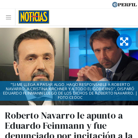
"SI ME LLEGA A PASAR ALGO, HAGO RESPONSABLE A ROBERTO
NAVARRO, A CRISTINA KIRCHNER Y A TODO EL GOBIERNO", DISPARÓ
EDUARDO FEINMANN LUEGO DE LOS DICHOS DE ROBERTO NAVARRO. |
FOTO:CEDOC
Roberto Navarro le apunto a
Eduardo Feinmann y fue
denunciado por incitación a la