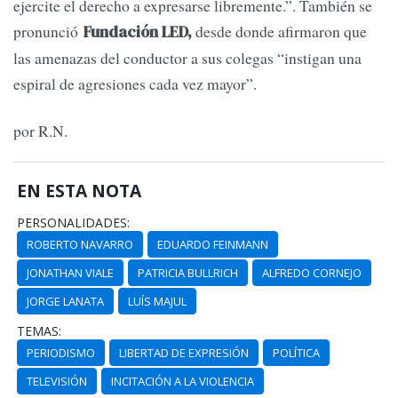
ejercite el derecho a expresarse libremente.”. También se
pronunció
desde donde afirmaron que
Fundación LED,
las amenazas del conductor a sus colegas “instigan una
espiral de agresiones cada vez mayor”.
por R.N.
EN ESTA NOTA
PERSONALIDADES:
ROBERTO NAVARRO
EDUARDO FEINMANN
JONATHAN VIALE
PATRICIA BULLRICH
ALFREDO CORNEJO
JORGE LANATA
LUÍS MAJUL
TEMAS:
PERIODISMO
LIBERTAD DE EXPRESIÓN
POLÍTICA
TELEVISIÓN
INCITACIÓN A LA VIOLENCIA