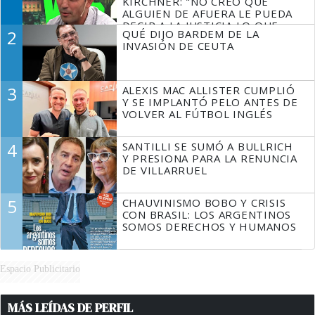
KIRCHNER: "NO CREO QUE
ALGUIEN DE AFUERA LE PUEDA
DECIR A LA JUSTICIA LO QUE
2
QUÉ DIJO BARDEM DE LA
TIENE QUE HACER"
INVASIÓN DE CEUTA
3
ALEXIS MAC ALLISTER CUMPLIÓ
Y SE IMPLANTÓ PELO ANTES DE
VOLVER AL FÚTBOL INGLÉS
4
SANTILLI SE SUMÓ A BULLRICH
Y PRESIONA PARA LA RENUNCIA
DE VILLARRUEL
5
CHAUVINISMO BOBO Y CRISIS
CON BRASIL: LOS ARGENTINOS
SOMOS DERECHOS Y HUMANOS
Espacio Publicitario
MÁS LEÍDAS DE PERFIL