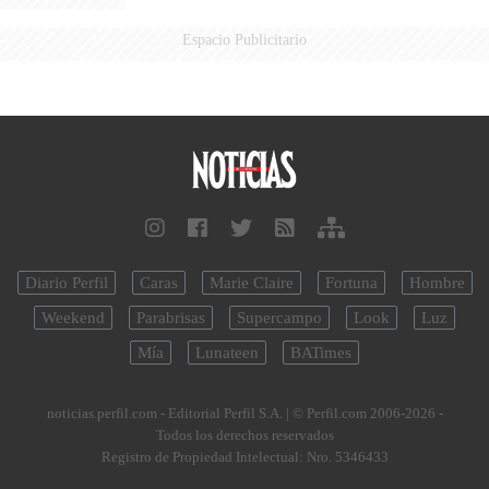
Espacio Publicitario
Diario Perfil
Caras
Marie Claire
Fortuna
Hombre
Weekend
Parabrisas
Supercampo
Look
Luz
Mía
Lunateen
BATimes
noticias.perfil.com - Editorial Perfil S.A.
| © Perfil.com 2006-2026 -
Todos los derechos reservados
Registro de Propiedad Intelectual: Nro. 5346433