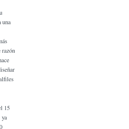
u
n una
 más
e razón
hace
diseñar
lfiles
el 15
 ya
30