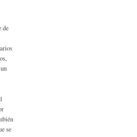
e de
l
arios
os,
 un
l
or
ambién
ue se