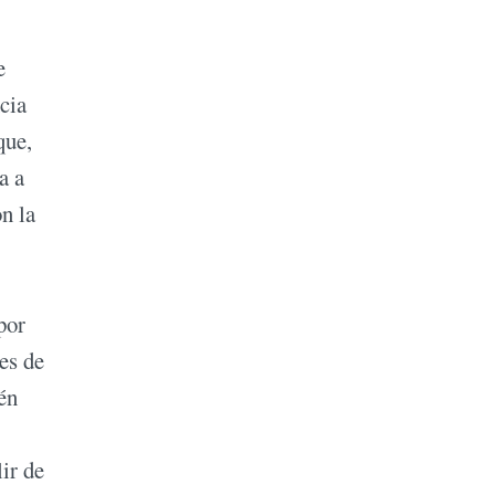
e
cia
que,
a a
n la
por
es de
én
ir de