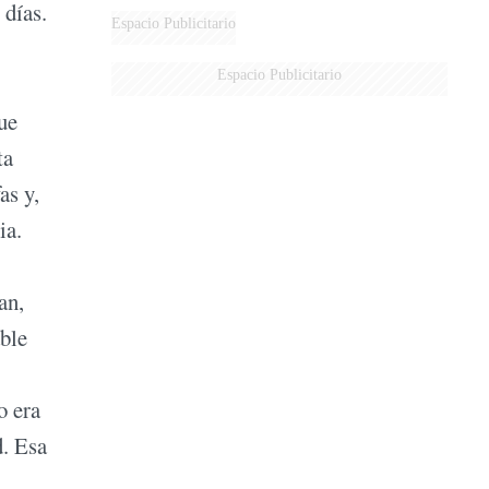
 días.
Espacio Publicitario
Espacio Publicitario
ue
ta
as y,
ia.
an,
able
o era
d. Esa