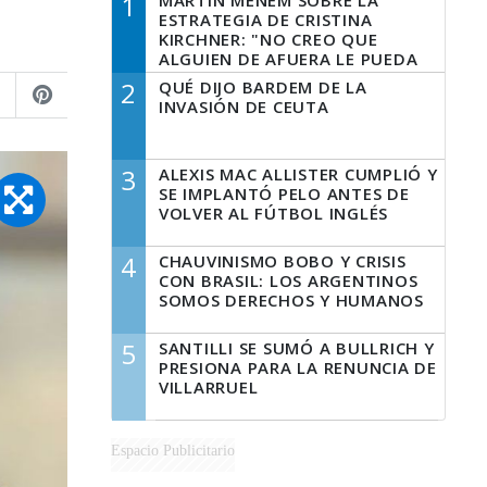
1
MARTÍN MENEM SOBRE LA
ESTRATEGIA DE CRISTINA
KIRCHNER: "NO CREO QUE
ALGUIEN DE AFUERA LE PUEDA
DECIR A LA JUSTICIA LO QUE
2
QUÉ DIJO BARDEM DE LA
TIENE QUE HACER"
INVASIÓN DE CEUTA
3
ALEXIS MAC ALLISTER CUMPLIÓ Y
SE IMPLANTÓ PELO ANTES DE
VOLVER AL FÚTBOL INGLÉS
4
CHAUVINISMO BOBO Y CRISIS
CON BRASIL: LOS ARGENTINOS
SOMOS DERECHOS Y HUMANOS
5
SANTILLI SE SUMÓ A BULLRICH Y
PRESIONA PARA LA RENUNCIA DE
VILLARRUEL
Espacio Publicitario