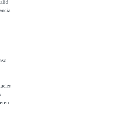
alió
encia
paso
nuclea
a
ieren