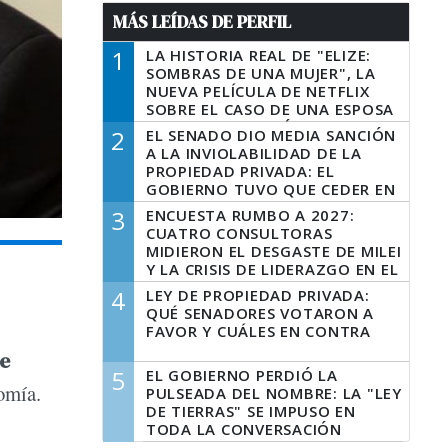
MÁS LEÍDAS DE PERFIL
1
LA HISTORIA REAL DE "ELIZE:
SOMBRAS DE UNA MUJER", LA
NUEVA PELÍCULA DE NETFLIX
SOBRE EL CASO DE UNA ESPOSA
QUE DESCUARTIZÓ A SU
2
EL SENADO DIO MEDIA SANCIÓN
MARIDO
A LA INVIOLABILIDAD DE LA
PROPIEDAD PRIVADA: EL
GOBIERNO TUVO QUE CEDER EN
LA LEY DEL MANEJO DEL FUEGO
3
ENCUESTA RUMBO A 2027:
CUATRO CONSULTORAS
MIDIERON EL DESGASTE DE MILEI
Y LA CRISIS DE LIDERAZGO EN EL
PERONISMO
4
LEY DE PROPIEDAD PRIVADA:
QUÉ SENADORES VOTARON A
FAVOR Y CUÁLES EN CONTRA
de
5
EL GOBIERNO PERDIÓ LA
nomía.
PULSEADA DEL NOMBRE: LA "LEY
DE TIERRAS" SE IMPUSO EN
TODA LA CONVERSACIÓN
DIGITAL