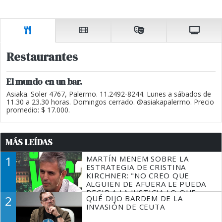
Restaurantes
El mundo en un bar.
Asiaka. Soler 4767, Palermo. 11.2492-8244. Lunes a sábados de
11.30 a 23.30 horas. Domingos cerrado. @asiakapalermo. Precio
promedio: $ 17.000.
MÁS LEÍDAS
1
MARTÍN MENEM SOBRE LA
ESTRATEGIA DE CRISTINA
KIRCHNER: "NO CREO QUE
ALGUIEN DE AFUERA LE PUEDA
DECIR A LA JUSTICIA LO QUE
2
QUÉ DIJO BARDEM DE LA
TIENE QUE HACER"
INVASIÓN DE CEUTA