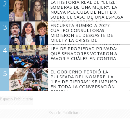
2
LA HISTORIA REAL DE "ELIZE:
FUEGO
SOMBRAS DE UNA MUJER", LA
NUEVA PELÍCULA DE NETFLIX
SOBRE EL CASO DE UNA ESPOSA
QUE DESCUARTIZÓ A SU
3
ENCUESTA RUMBO A 2027:
MARIDO
CUATRO CONSULTORAS
MIDIERON EL DESGASTE DE
MILEI Y LA CRISIS DE
LIDERAZGO EN EL PERONISMO
4
LEY DE PROPIEDAD PRIVADA:
QUÉ SENADORES VOTARON A
FAVOR Y CUÁLES EN CONTRA
5
EL GOBIERNO PERDIÓ LA
PULSEADA DEL NOMBRE: LA
"LEY DE TIERRAS" SE IMPUSO
EN TODA LA CONVERSACIÓN
DIGITAL
Espacio Publicitario
Espacio Publicitario