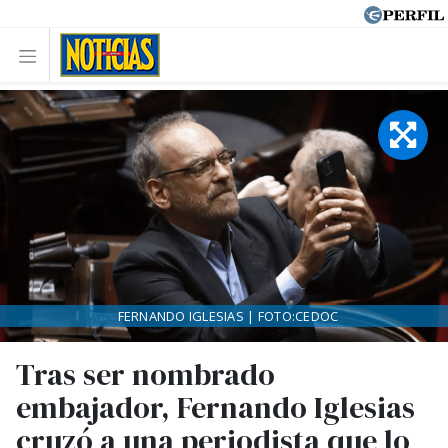
FERNANDO IGLESIAS | FOTO:CEDOC
Tras ser nombrado
embajador, Fernando Iglesias
cruzó a una periodista que lo