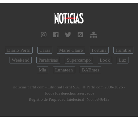
Diario Perfil
Caras
Marie Claire
Fortuna
Hombre
Weekend
Parabrisas
Supercampo
Look
Luz
Mía
Lunateen
BATimes
noticias.perfil.com - Editorial Perfil S.A.
| © Perfil.com 2006-2026 -
Todos los derechos reservados
Registro de Propiedad Intelectual: Nro. 5346433