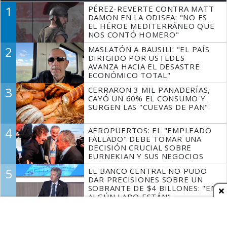
1
PÉREZ-REVERTE CONTRA MATT
DAMON EN LA ODISEA: "NO ES
EL HÉROE MEDITERRÁNEO QUE
NOS CONTÓ HOMERO"
2
MASLATÓN A BAUSILI: "EL PAÍS
DIRIGIDO POR USTEDES
AVANZA HACIA EL DESASTRE
ECONÓMICO TOTAL"
3
CERRARON 3 MIL PANADERÍAS,
CAYÓ UN 60% EL CONSUMO Y
SURGEN LAS "CUEVAS DE PAN"
4
AEROPUERTOS: EL "EMPLEADO
FALLADO" DEBE TOMAR UNA
DECISIÓN CRUCIAL SOBRE
EURNEKIAN Y SUS NEGOCIOS
5
EL BANCO CENTRAL NO PUDO
DAR PRECISIONES SOBRE UN
SOBRANTE DE $4 BILLONES: "EN
ALGÚN LADO ESTÁN"
Espacio Publicitario