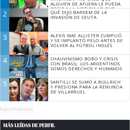
ALGUIEN DE AFUERA LE PUEDA
DECIR A LA JUSTICIA LO QUE
2
QUÉ DIJO BARDEM DE LA
TIENE QUE HACER"
INVASIÓN DE CEUTA
3
ALEXIS MAC ALLISTER CUMPLIÓ
Y SE IMPLANTÓ PELO ANTES DE
VOLVER AL FÚTBOL INGLÉS
4
CHAUVINISMO BOBO Y CRISIS
CON BRASIL: LOS ARGENTINOS
SOMOS DERECHOS Y HUMANOS
5
SANTILLI SE SUMÓ A BULLRICH
Y PRESIONA PARA LA RENUNCIA
DE VILLARRUEL
Espacio Publicitario
MÁS LEÍDAS DE PERFIL