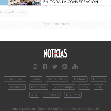
EN TODA LA CONVERSACIÓN
DIGITAL
Espacio Publicitario
Espacio Publicitario
Diario Perfil
Caras
Marie Claire
Fortuna
Hombre
Weekend
Parabrisas
Supercampo
Look
Luz
Mía
Lunateen
BATimes
noticias.perfil.com - Editorial Perfil S.A.
| © Perfil.com 2006-2026 -