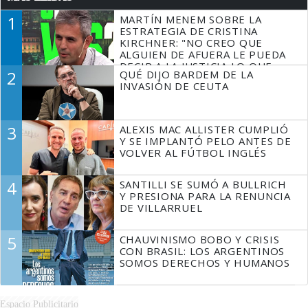
1
MARTÍN MENEM SOBRE LA
ESTRATEGIA DE CRISTINA
KIRCHNER: "NO CREO QUE
ALGUIEN DE AFUERA LE PUEDA
DECIR A LA JUSTICIA LO QUE
2
QUÉ DIJO BARDEM DE LA
TIENE QUE HACER"
INVASIÓN DE CEUTA
3
ALEXIS MAC ALLISTER CUMPLIÓ
Y SE IMPLANTÓ PELO ANTES DE
VOLVER AL FÚTBOL INGLÉS
4
SANTILLI SE SUMÓ A BULLRICH
Y PRESIONA PARA LA RENUNCIA
DE VILLARRUEL
5
CHAUVINISMO BOBO Y CRISIS
CON BRASIL: LOS ARGENTINOS
SOMOS DERECHOS Y HUMANOS
Espacio Publicitario