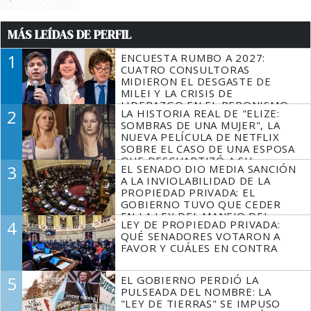
MÁS LEÍDAS DE PERFIL
1
ENCUESTA RUMBO A 2027:
CUATRO CONSULTORAS
MIDIERON EL DESGASTE DE
MILEI Y LA CRISIS DE
LIDERAZGO EN EL PERONISMO
2
LA HISTORIA REAL DE "ELIZE:
SOMBRAS DE UNA MUJER", LA
NUEVA PELÍCULA DE NETFLIX
SOBRE EL CASO DE UNA ESPOSA
QUE DESCUARTIZÓ A SU
3
EL SENADO DIO MEDIA SANCIÓN
MARIDO
A LA INVIOLABILIDAD DE LA
PROPIEDAD PRIVADA: EL
GOBIERNO TUVO QUE CEDER
EN LA LEY DEL MANEJO DEL
4
LEY DE PROPIEDAD PRIVADA:
FUEGO
QUÉ SENADORES VOTARON A
FAVOR Y CUÁLES EN CONTRA
5
EL GOBIERNO PERDIÓ LA
PULSEADA DEL NOMBRE: LA
"LEY DE TIERRAS" SE IMPUSO