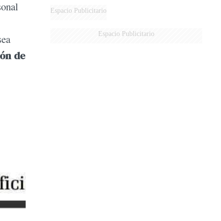
sonal
Espacio Publicitario
Espacio Publicitario
sea
lón de