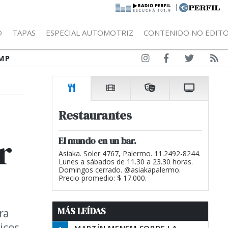
|
Ó
TAPAS
ESPECIAL AUTOMOTRIZ
CONTENIDO NO EDITO
MP
Restaurantes
r
El mundo en un bar.
Asiaka. Soler 4767, Palermo. 11.2492-8244.
Lunes a sábados de 11.30 a 23.30 horas.
Domingos cerrado. @asiakapalermo.
Precio promedio: $ 17.000.
MÁS LEÍDAS
ra
icos