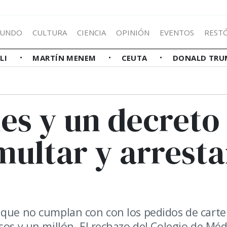
UNDO
CULTURA
CIENCIA
OPINIÓN
EVENTOS
REST
LLI
MARTÍN MENEM
CEUTA
DONALD TRU
es y un decreto
ultar y arresta
 que no cumplan con con los pedidos de carte
sos y un millón. El rechazo del Colegio de Méd