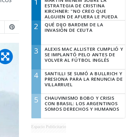
1
MARTÍN MENEM SOBRE LA
ESTRATEGIA DE CRISTINA
KIRCHNER: "NO CREO QUE
ALGUIEN DE AFUERA LE PUEDA
DECIR A LA JUSTICIA LO QUE
2
QUÉ DIJO BARDEM DE LA
TIENE QUE HACER"
INVASIÓN DE CEUTA
3
ALEXIS MAC ALLISTER CUMPLIÓ Y
SE IMPLANTÓ PELO ANTES DE
VOLVER AL FÚTBOL INGLÉS
4
SANTILLI SE SUMÓ A BULLRICH Y
PRESIONA PARA LA RENUNCIA DE
VILLARRUEL
5
CHAUVINISMO BOBO Y CRISIS
CON BRASIL: LOS ARGENTINOS
SOMOS DERECHOS Y HUMANOS
Espacio Publicitario