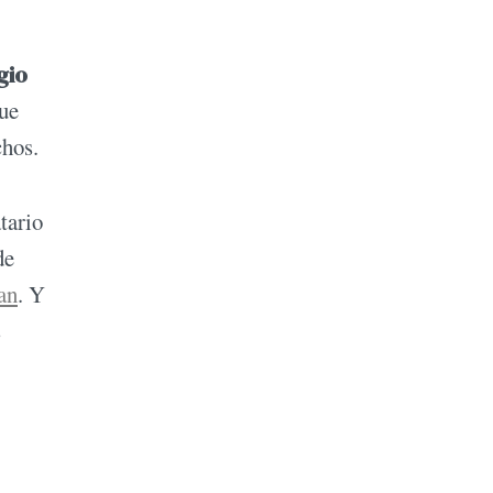
gio
que
chos.
tario
de
an
. Y
s