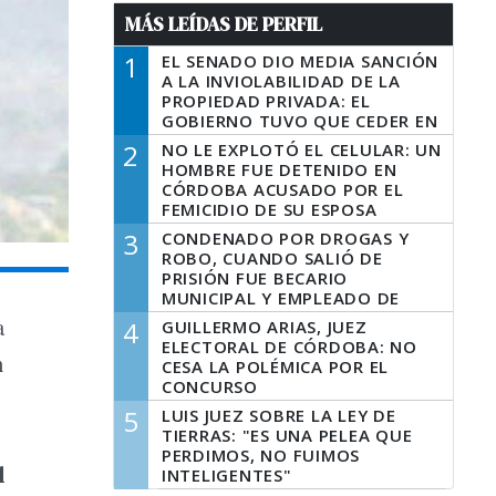
MÁS LEÍDAS DE PERFIL
1
EL SENADO DIO MEDIA SANCIÓN
A LA INVIOLABILIDAD DE LA
PROPIEDAD PRIVADA: EL
GOBIERNO TUVO QUE CEDER EN
LA LEY DEL MANEJO DEL FUEGO
2
NO LE EXPLOTÓ EL CELULAR: UN
HOMBRE FUE DETENIDO EN
CÓRDOBA ACUSADO POR EL
FEMICIDIO DE SU ESPOSA
3
CONDENADO POR DROGAS Y
ROBO, CUANDO SALIÓ DE
PRISIÓN FUE BECARIO
MUNICIPAL Y EMPLEADO DE
SENAF
a
4
GUILLERMO ARIAS, JUEZ
ELECTORAL DE CÓRDOBA: NO
n
CESA LA POLÉMICA POR EL
CONCURSO
5
LUIS JUEZ SOBRE LA LEY DE
TIERRAS: "ES UNA PELEA QUE
PERDIMOS, NO FUIMOS
l
INTELIGENTES"