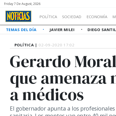
Friday 7 De August, 2026
POLÍTICA
SOCIEDAD
ECONOMÍA
M
TEMAS DEL DÍA
JAVIER MILEI
DIEGO SANTI
POLÍTICA |
02-09-2020 17:02
Gerardo Moral
que amenaza m
a médicos
El gobernador apunta a los profesionales
sanitaria. Los montos van entre 40 mil pe