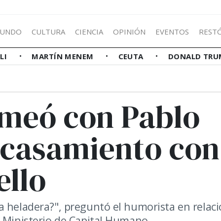
UNDO
CULTURA
CIENCIA
OPINIÓN
EVENTOS
REST
LLI
MARTÍN MENEM
CEUTA
DONALD TRU
meó con Pablo
 casamiento con
ello
a heladera?", preguntó el humorista en relaci
l Ministerio de Capital Humano.