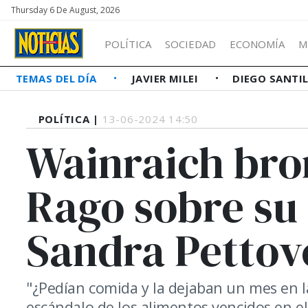
Thursday 6 De August, 2026
POLÍTICA
SOCIEDAD
ECONOMÍA
M
TEMAS DEL DÍA
JAVIER MILEI
DIEGO SANTI
POLÍTICA |
13-06-2024 14:50
Wainraich bro
Rago sobre su
Sandra Pettov
"¿Pedían comida y la dejaban un mes en l
escándalo de los alimentos vencidos en e