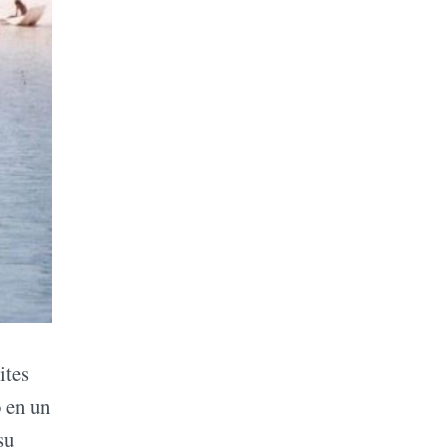
ites
ó en un
su