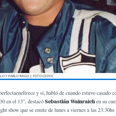
LO Y PABLO RAGO | FOTO:CEDOC
rfectaeneltrece y sí, habló de cuando estuvo casado c
:30 en el 13”, destacó
Sebastián Wainraich
en su cue
ight show que se emite de lunes a viernes a las 23:30hs