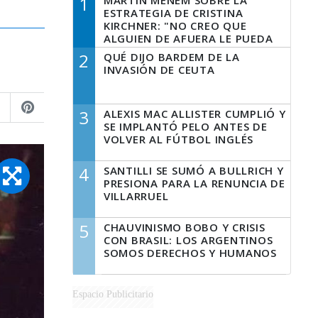
1
MARTÍN MENEM SOBRE LA
ESTRATEGIA DE CRISTINA
KIRCHNER: "NO CREO QUE
ALGUIEN DE AFUERA LE PUEDA
DECIR A LA JUSTICIA LO QUE
2
QUÉ DIJO BARDEM DE LA
TIENE QUE HACER"
INVASIÓN DE CEUTA
3
ALEXIS MAC ALLISTER CUMPLIÓ Y
SE IMPLANTÓ PELO ANTES DE
VOLVER AL FÚTBOL INGLÉS
4
SANTILLI SE SUMÓ A BULLRICH Y
PRESIONA PARA LA RENUNCIA DE
VILLARRUEL
5
CHAUVINISMO BOBO Y CRISIS
CON BRASIL: LOS ARGENTINOS
SOMOS DERECHOS Y HUMANOS
Espacio Publicitario