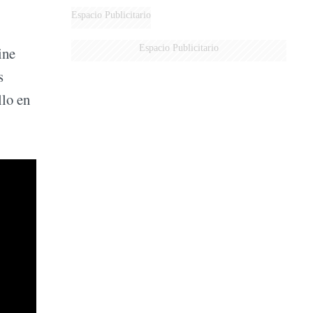
Espacio Publicitario
Espacio Publicitario
ine
s
llo en