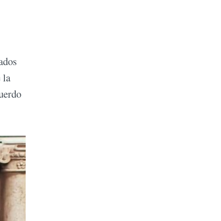
tados
 la
cuerdo