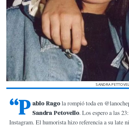
SANDRA PETTOVEL
“P
ablo Rago
la rompió toda en @lanochepe
Sandra Petovello
. Los espero a las 23
Instagram. El humorista hizo referencia a su late n