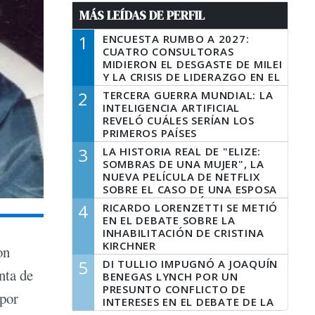
MÁS LEÍDAS DE PERFIL
1
ENCUESTA RUMBO A 2027:
CUATRO CONSULTORAS
MIDIERON EL DESGASTE DE MILEI
Y LA CRISIS DE LIDERAZGO EN EL
PERONISMO
2
TERCERA GUERRA MUNDIAL: LA
INTELIGENCIA ARTIFICIAL
REVELÓ CUÁLES SERÍAN LOS
PRIMEROS PAÍSES
LATINOAMERICANOS EN SER
3
LA HISTORIA REAL DE "ELIZE:
DERROTADOS
SOMBRAS DE UNA MUJER", LA
NUEVA PELÍCULA DE NETFLIX
SOBRE EL CASO DE UNA ESPOSA
QUE DESCUARTIZÓ A SU
4
RICARDO LORENZETTI SE METIÓ
MARIDO
EN EL DEBATE SOBRE LA
INHABILITACIÓN DE CRISTINA
KIRCHNER
on
5
DI TULLIO IMPUGNÓ A JOAQUÍN
nta de
BENEGAS LYNCH POR UN
PRESUNTO CONFLICTO DE
 por
INTERESES EN EL DEBATE DE LA
LEY DE TIERRAS