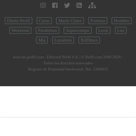
Diario Perfil
Caras
Marie Claire
Fortuna
Hombre
Weekend
Parabrisas
Supercampo
Look
Luz
Mía
Lunateen
BATimes
noticias.perfil.com - Editorial Perfil S.A.
| © Perfil.com 2006-2026 -
Todos los derechos reservados
Registro de Propiedad Intelectual: Nro. 5346433