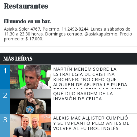
Restaurantes
El mundo en un bar.
Asiaka. Soler 4767, Palermo. 11.2492-8244. Lunes a sábados de
11.30 a 23.30 horas. Domingos cerrado. @asiakapalermo. Precio
promedio: $ 17.000.
MÁS LEÍDAS
1
MARTÍN MENEM SOBRE LA
ESTRATEGIA DE CRISTINA
KIRCHNER: "NO CREO QUE
ALGUIEN DE AFUERA LE PUEDA
DECIR A LA JUSTICIA LO QUE
2
QUÉ DIJO BARDEM DE LA
TIENE QUE HACER"
INVASIÓN DE CEUTA
3
ALEXIS MAC ALLISTER CUMPLIÓ
Y SE IMPLANTÓ PELO ANTES DE
VOLVER AL FÚTBOL INGLÉS