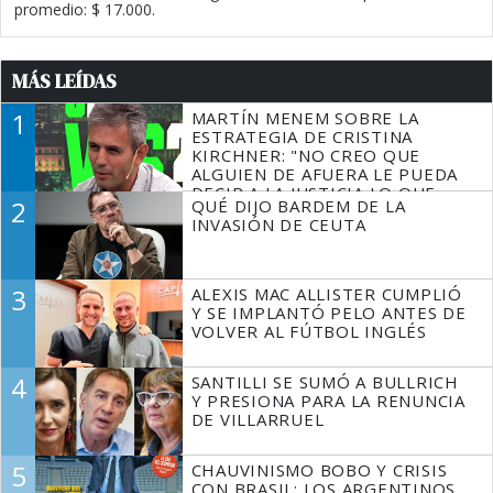
promedio: $ 17.000.
MÁS LEÍDAS
1
MARTÍN MENEM SOBRE LA
ESTRATEGIA DE CRISTINA
KIRCHNER: "NO CREO QUE
ALGUIEN DE AFUERA LE PUEDA
DECIR A LA JUSTICIA LO QUE
2
QUÉ DIJO BARDEM DE LA
TIENE QUE HACER"
INVASIÓN DE CEUTA
3
ALEXIS MAC ALLISTER CUMPLIÓ
Y SE IMPLANTÓ PELO ANTES DE
VOLVER AL FÚTBOL INGLÉS
4
SANTILLI SE SUMÓ A BULLRICH
Y PRESIONA PARA LA RENUNCIA
DE VILLARRUEL
5
CHAUVINISMO BOBO Y CRISIS
CON BRASIL: LOS ARGENTINOS