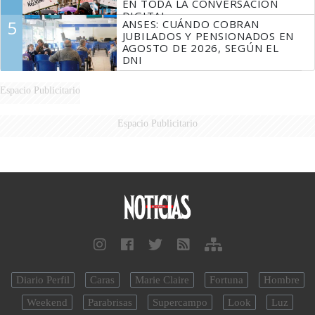
EN TODA LA CONVERSACIÓN
DIGITAL
5
ANSES: CUÁNDO COBRAN
JUBILADOS Y PENSIONADOS EN
AGOSTO DE 2026, SEGÚN EL
DNI
Espacio Publicitario
Espacio Publicitario
Diario Perfil
Caras
Marie Claire
Fortuna
Hombre
Weekend
Parabrisas
Supercampo
Look
Luz