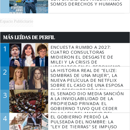
SOMOS DERECHOS Y HUMANOS
Espacio Publicitario
MÁS LEÍDAS DE PERFIL
1
ENCUESTA RUMBO A 2027:
CUATRO CONSULTORAS
MIDIERON EL DESGASTE DE
MILEI Y LA CRISIS DE
LIDERAZGO EN EL PERONISMO
2
LA HISTORIA REAL DE "ELIZE:
SOMBRAS DE UNA MUJER", LA
NUEVA PELÍCULA DE NETFLIX
SOBRE EL CASO DE UNA ESPOSA
QUE DESCUARTIZÓ A SU
3
EL SENADO DIO MEDIA SANCIÓN
MARIDO
A LA INVIOLABILIDAD DE LA
PROPIEDAD PRIVADA: EL
GOBIERNO TUVO QUE CEDER
EN LA LEY DEL MANEJO DEL
4
EL GOBIERNO PERDIÓ LA
FUEGO
PULSEADA DEL NOMBRE: LA
"LEY DE TIERRAS" SE IMPUSO