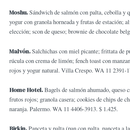
Moshu.
Sándwich de salmón con palta, cebolla y q
yogur con granola horneada y frutas de estación; al
elección; scon de queso; brownie de chocolate bel
Malvón.
Salchichas con miel picante; frittata de p
rúcula con crema de limón; fench toast con manzana
rojos y yogur natural. Villa Crespo. WA 11 2391-1
Home Hotel.
Bagels de salmón ahumado, queso cre
frutos rojos; granola casera; cookies de chips de c
naranja. Palermo. WA 11 4406-3913. $ 1.425.
Birkin.
Panceta y palta (pan con palta, panceta a l