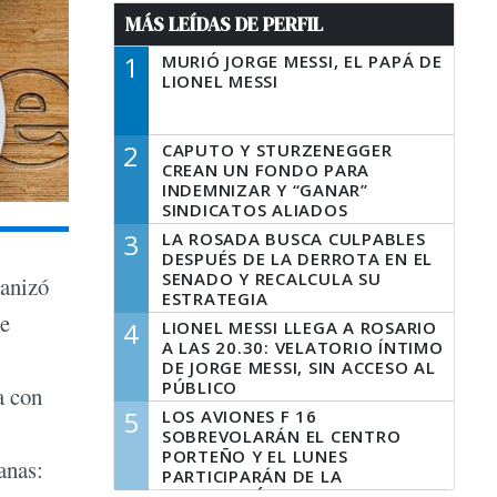
MÁS LEÍDAS DE PERFIL
1
MURIÓ JORGE MESSI, EL PAPÁ DE
LIONEL MESSI
2
CAPUTO Y STURZENEGGER
CREAN UN FONDO PARA
INDEMNIZAR Y “GANAR”
SINDICATOS ALIADOS
3
LA ROSADA BUSCA CULPABLES
DESPUÉS DE LA DERROTA EN EL
SENADO Y RECALCULA SU
ganizó
ESTRATEGIA
te
4
LIONEL MESSI LLEGA A ROSARIO
A LAS 20.30: VELATORIO ÍNTIMO
DE JORGE MESSI, SIN ACCESO AL
PÚBLICO
a con
5
LOS AVIONES F 16
SOBREVOLARÁN EL CENTRO
PORTEÑO Y EL LUNES
anas:
PARTICIPARÁN DE LA
CELEBRACIÓN DE LA FUERZA