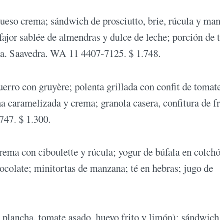
ueso crema; sándwich de prosciutto, brie, rúcula y man
fajor sablée de almendras y dulce de leche; porción de t
ga. Saavedra. WA 11 4407-7125. $ 1.748.
uerro con gruyère; polenta grillada con confit de tomat
 caramelizada y crema; granola casera, confitura de f
747. $ 1.300.
ma con ciboulette y rúcula; yogur de búfala en colch
hocolate; minitortas de manzana; té en hebras; jugo de
a plancha, tomate asado, huevo frito y limón); sándwic