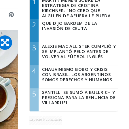
1
MARTÍN MENEM SOBRE LA
ESTRATEGIA DE CRISTINA
KIRCHNER: "NO CREO QUE
ALGUIEN DE AFUERA LE PUEDA
DECIR A LA JUSTICIA LO QUE
2
QUÉ DIJO BARDEM DE LA
TIENE QUE HACER"
INVASIÓN DE CEUTA
3
ALEXIS MAC ALLISTER CUMPLIÓ Y
SE IMPLANTÓ PELO ANTES DE
VOLVER AL FÚTBOL INGLÉS
4
CHAUVINISMO BOBO Y CRISIS
CON BRASIL: LOS ARGENTINOS
SOMOS DERECHOS Y HUMANOS
5
SANTILLI SE SUMÓ A BULLRICH Y
PRESIONA PARA LA RENUNCIA DE
VILLARRUEL
Espacio Publicitario