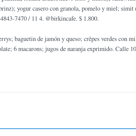
brinz); yogur casero con granola, pomelo y miel; simit
4843-7470 / 11 4. @birkincafe. $ 1.800.
errys; baguetin de jamón y queso; crêpes verdes con mi
ate; 6 macarons; jugos de naranja exprimido. Calle 1