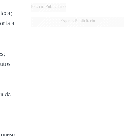
AÉREA
Espacio Publicitario
teca;
Espacio Publicitario
orta a
es;
rutos
ón de
h queso