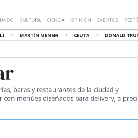
UNDO
CULTURA
CIENCIA
OPINIÓN
EVENTOS
REST
LLI
MARTÍN MENEM
CEUTA
DONALD TRU
ar
rías, bares y restaurantes de la ciudad y
r con menúes diseñados para delivery, a prec