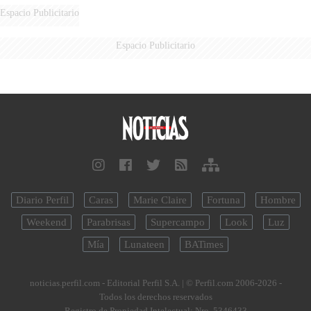
AÉREA
Espacio Publicitario
Espacio Publicitario
Diario Perfil
Caras
Marie Claire
Fortuna
Hombre
Weekend
Parabrisas
Supercampo
Look
Luz
Mía
Lunateen
BATimes
noticias.perfil.com - Editorial Perfil S.A.
| © Perfil.com 2006-2026 -
Todos los derechos reservados
Registro de Propiedad Intelectual: Nro. 5346433