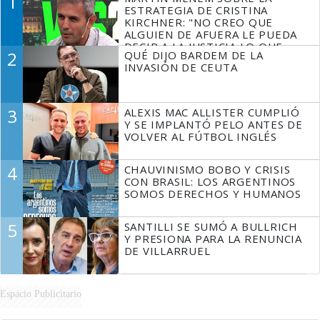
1
ESTRATEGIA DE CRISTINA
KIRCHNER: "NO CREO QUE
ALGUIEN DE AFUERA LE PUEDA
DECIR A LA JUSTICIA LO QUE
2
QUÉ DIJO BARDEM DE LA
TIENE QUE HACER"
INVASIÓN DE CEUTA
3
ALEXIS MAC ALLISTER CUMPLIÓ
Y SE IMPLANTÓ PELO ANTES DE
VOLVER AL FÚTBOL INGLÉS
4
CHAUVINISMO BOBO Y CRISIS
CON BRASIL: LOS ARGENTINOS
SOMOS DERECHOS Y HUMANOS
5
SANTILLI SE SUMÓ A BULLRICH
Y PRESIONA PARA LA RENUNCIA
DE VILLARRUEL
Espacio Publicitario