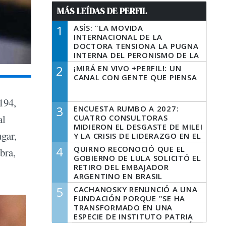
MÁS LEÍDAS DE PERFIL
1
ASÍS: "LA MOVIDA
INTERNACIONAL DE LA
DOCTORA TENSIONA LA PUGNA
INTERNA DEL PERONISMO DE LA
PROVINCIA DEL PECADO"
2
¡MIRÁ EN VIVO +PERFIL!: UN
CANAL CON GENTE QUE PIENSA
194,
3
ENCUESTA RUMBO A 2027:
al
CUATRO CONSULTORAS
MIDIERON EL DESGASTE DE MILEI
ugar,
Y LA CRISIS DE LIDERAZGO EN EL
PERONISMO
4
QUIRNO RECONOCIÓ QUE EL
bra,
GOBIERNO DE LULA SOLICITÓ EL
RETIRO DEL EMBAJADOR
ARGENTINO EN BRASIL
5
CACHANOSKY RENUNCIÓ A UNA
FUNDACIÓN PORQUE "SE HA
TRANSFORMADO EN UNA
ESPECIE DE INSTITUTO PATRIA
INCONDICIONAL DE LA GESTIÓN