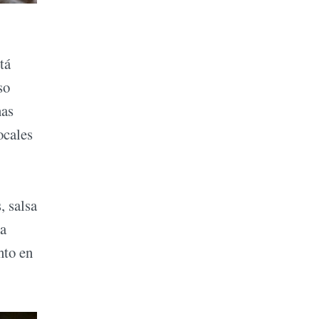
tá
so
nas
ocales
, salsa
la
nto en