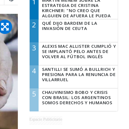
1
MARTÍN MENEM SOBRE LA
ESTRATEGIA DE CRISTINA
KIRCHNER: "NO CREO QUE
ALGUIEN DE AFUERA LE PUEDA
DECIR A LA JUSTICIA LO QUE
2
QUÉ DIJO BARDEM DE LA
TIENE QUE HACER"
INVASIÓN DE CEUTA
3
ALEXIS MAC ALLISTER CUMPLIÓ Y
SE IMPLANTÓ PELO ANTES DE
VOLVER AL FÚTBOL INGLÉS
4
SANTILLI SE SUMÓ A BULLRICH Y
PRESIONA PARA LA RENUNCIA DE
VILLARRUEL
5
CHAUVINISMO BOBO Y CRISIS
CON BRASIL: LOS ARGENTINOS
SOMOS DERECHOS Y HUMANOS
Espacio Publicitario