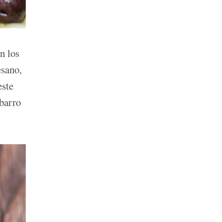
n los
esano,
este
 barro