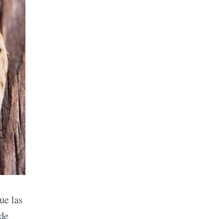
ue las
 de