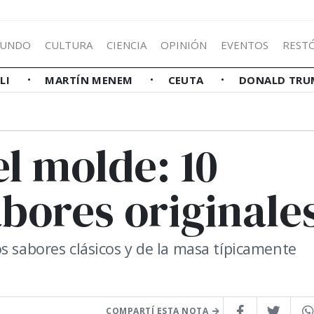
UNDO
CULTURA
CIENCIA
OPINIÓN
EVENTOS
REST
LLI
MARTÍN MENEM
CEUTA
DONALD TRU
el molde: 10
bores originale
s sabores clásicos y de la masa típicamente
COMPARTÍ ESTA NOTA