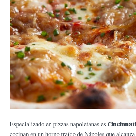
Especializado en pizzas napoletanas es
Cincinnat
cocinan en un horno traído de Nápoles que alcanza