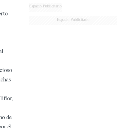
AÉREA
Espacio Publicitario
erto
Espacio Publicitario
el
icioso
uchas
iflor,
no de
por él