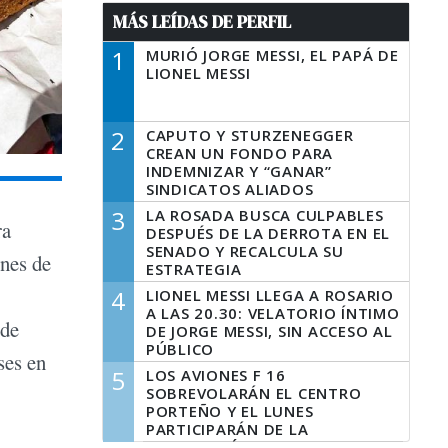
MÁS LEÍDAS DE PERFIL
1
MURIÓ JORGE MESSI, EL PAPÁ DE
LIONEL MESSI
2
CAPUTO Y STURZENEGGER
CREAN UN FONDO PARA
INDEMNIZAR Y “GANAR”
SINDICATOS ALIADOS
3
LA ROSADA BUSCA CULPABLES
ra
DESPUÉS DE LA DERROTA EN EL
SENADO Y RECALCULA SU
enes de
ESTRATEGIA
4
LIONEL MESSI LLEGA A ROSARIO
A LAS 20.30: VELATORIO ÍNTIMO
 de
DE JORGE MESSI, SIN ACCESO AL
PÚBLICO
ses en
5
LOS AVIONES F 16
SOBREVOLARÁN EL CENTRO
PORTEÑO Y EL LUNES
PARTICIPARÁN DE LA
CELEBRACIÓN DE LA FUERZA