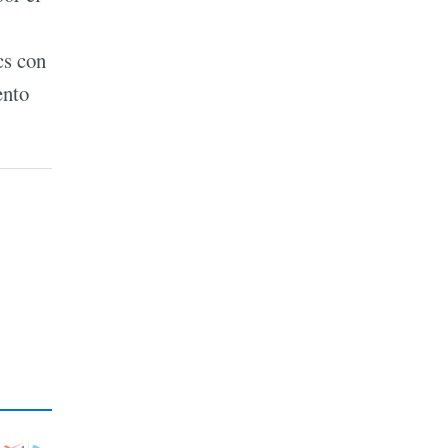
cs con
ento