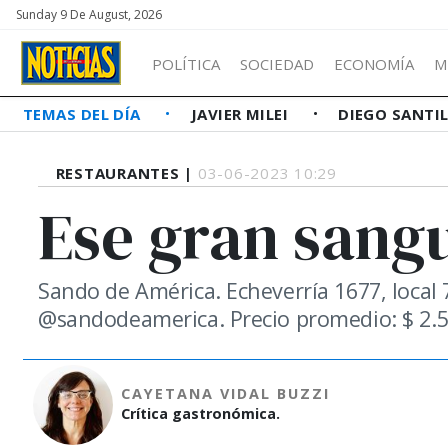
Sunday 9 De August, 2026
POLÍTICA
SOCIEDAD
ECONOMÍA
M
TEMAS DEL DÍA
JAVIER MILEI
DIEGO SANTI
RESTAURANTES |
03-06-2023 10:29
Ese gran sang
Sando de América. Echeverría 1677, local 
@sandodeamerica. Precio promedio: $ 2.5
CAYETANA VIDAL BUZZI
Crítica gastronómica.