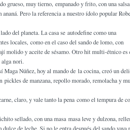
ado grueso, muy tierno, empanado y frito, con una salsa
 ananá. Pero la referencia a nuestro ídolo popular Rob
 lado del planeta. La casa se autodefine como una
entes locales, como en el caso del sando de lomo, con
ají molido y aceite de sésamo. Otro hit multi-étnico es 
 alga nori.
sí Maga Núñez, hoy al mando de la cocina, creó un del
con pickles de manzana, repollo morado, remolacha y m
arne, claro, y vale tanto la pena como el tempura de col
chito sellado, con una masa masa leve y dulzona, relle
dulce de leche. Si no le entra después del sando vaya 