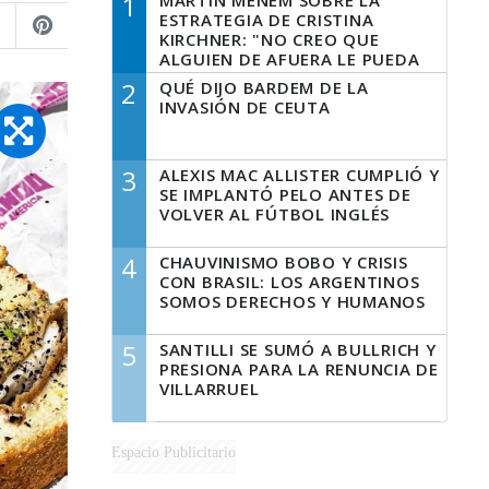
1
MARTÍN MENEM SOBRE LA
ESTRATEGIA DE CRISTINA
KIRCHNER: "NO CREO QUE
ALGUIEN DE AFUERA LE PUEDA
DECIR A LA JUSTICIA LO QUE
2
QUÉ DIJO BARDEM DE LA
TIENE QUE HACER"
INVASIÓN DE CEUTA
3
ALEXIS MAC ALLISTER CUMPLIÓ Y
SE IMPLANTÓ PELO ANTES DE
VOLVER AL FÚTBOL INGLÉS
4
CHAUVINISMO BOBO Y CRISIS
CON BRASIL: LOS ARGENTINOS
SOMOS DERECHOS Y HUMANOS
5
SANTILLI SE SUMÓ A BULLRICH Y
PRESIONA PARA LA RENUNCIA DE
VILLARRUEL
Espacio Publicitario