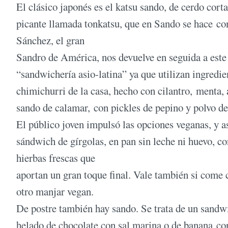
El clásico japonés es el katsu sando, de cerdo cort
picante llamada tonkatsu, que en Sando se hace con
Sánchez, el gran
Sandro de América, nos devuelve en seguida a este
“sandwichería asio-latina” ya que utilizan ingredi
chimichurri de la casa, hecho con cilantro, menta, 
sando de calamar, con pickles de pepino y polvo de
El público joven impulsó las opciones veganas, y a
sándwich de gírgolas, en pan sin leche ni huevo, 
hierbas frescas que
aportan un gran toque final. Vale también si come c
otro manjar vegan.
De postre también hay sando. Se trata de un sandwi
helado de chocolate con sal marina o de banana con 