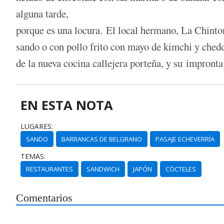
alguna tarde,
porque es una locura. El local hermano, La Chinto
sando o con pollo frito con mayo de kimchi y chedd
de la nueva cocina callejera porteña, y su impront
EN ESTA NOTA
LUGARES:
SANDO
BARRANCAS DE BELGRANO
PASAJE ECHEVERRÍA
TEMAS:
RESTAURANTES
SANDWICH
JAPÓN
CÓCTELES
Comentarios