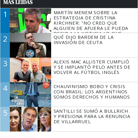
MÁS LEÍDAS
1
MARTÍN MENEM SOBRE LA
ESTRATEGIA DE CRISTINA
KIRCHNER: "NO CREO QUE
ALGUIEN DE AFUERA LE PUEDA
DECIR A LA JUSTICIA LO QUE
2
QUÉ DIJO BARDEM DE LA
TIENE QUE HACER"
INVASIÓN DE CEUTA
3
ALEXIS MAC ALLISTER CUMPLIÓ
Y SE IMPLANTÓ PELO ANTES DE
VOLVER AL FÚTBOL INGLÉS
4
CHAUVINISMO BOBO Y CRISIS
CON BRASIL: LOS ARGENTINOS
SOMOS DERECHOS Y HUMANOS
5
SANTILLI SE SUMÓ A BULLRICH
Y PRESIONA PARA LA RENUNCIA
DE VILLARRUEL