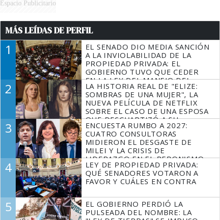
Espacio Publicitario
MÁS LEÍDAS DE PERFIL
1
EL SENADO DIO MEDIA SANCIÓN
A LA INVIOLABILIDAD DE LA
PROPIEDAD PRIVADA: EL
GOBIERNO TUVO QUE CEDER
EN LA LEY DEL MANEJO DEL
2
LA HISTORIA REAL DE "ELIZE:
FUEGO
SOMBRAS DE UNA MUJER", LA
NUEVA PELÍCULA DE NETFLIX
SOBRE EL CASO DE UNA ESPOSA
QUE DESCUARTIZÓ A SU
3
ENCUESTA RUMBO A 2027:
MARIDO
CUATRO CONSULTORAS
MIDIERON EL DESGASTE DE
MILEI Y LA CRISIS DE
LIDERAZGO EN EL PERONISMO
4
LEY DE PROPIEDAD PRIVADA:
QUÉ SENADORES VOTARON A
FAVOR Y CUÁLES EN CONTRA
5
EL GOBIERNO PERDIÓ LA
PULSEADA DEL NOMBRE: LA