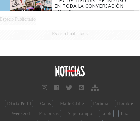
"LEY DE TIERRAS" SE IMPUSO
EN TODA LA CONVERSACIÓN
DIGITAL
Espacio Publicitario
Espacio Publicitario
Diario Perfil
Caras
Marie Claire
Fortuna
Hombre
Weekend
Parabrisas
Supercampo
Look
Luz
Mía
Lunateen
BATimes