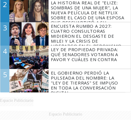
2
LA HISTORIA REAL DE "ELIZE:
FUEGO
SOMBRAS DE UNA MUJER", LA
NUEVA PELÍCULA DE NETFLIX
SOBRE EL CASO DE UNA ESPOSA
QUE DESCUARTIZÓ A SU
3
ENCUESTA RUMBO A 2027:
MARIDO
CUATRO CONSULTORAS
MIDIERON EL DESGASTE DE
MILEI Y LA CRISIS DE
LIDERAZGO EN EL PERONISMO
4
LEY DE PROPIEDAD PRIVADA:
QUÉ SENADORES VOTARON A
FAVOR Y CUÁLES EN CONTRA
5
EL GOBIERNO PERDIÓ LA
PULSEADA DEL NOMBRE: LA
"LEY DE TIERRAS" SE IMPUSO
EN TODA LA CONVERSACIÓN
DIGITAL
Espacio Publicitario
Espacio Publicitario