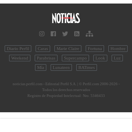
Diario Perfil
Caras
Marie Claire
Fortuna
Hombre
Weekend
Parabrisas
Supercampo
Look
Luz
Mía
Lunateen
BATimes
noticias.perfil.com - Editorial Perfil S.A.
| © Perfil.com 2006-2026 -
Todos los derechos reservados
Registro de Propiedad Intelectual: Nro. 5346433