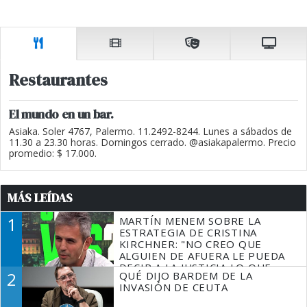
Restaurantes
El mundo en un bar.
Asiaka. Soler 4767, Palermo. 11.2492-8244. Lunes a sábados de
11.30 a 23.30 horas. Domingos cerrado. @asiakapalermo. Precio
promedio: $ 17.000.
MÁS LEÍDAS
1
MARTÍN MENEM SOBRE LA
ESTRATEGIA DE CRISTINA
KIRCHNER: "NO CREO QUE
ALGUIEN DE AFUERA LE PUEDA
DECIR A LA JUSTICIA LO QUE
2
QUÉ DIJO BARDEM DE LA
TIENE QUE HACER"
INVASIÓN DE CEUTA