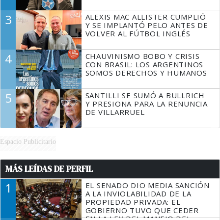
3
ALEXIS MAC ALLISTER CUMPLIÓ
Y SE IMPLANTÓ PELO ANTES DE
VOLVER AL FÚTBOL INGLÉS
4
CHAUVINISMO BOBO Y CRISIS
CON BRASIL: LOS ARGENTINOS
SOMOS DERECHOS Y HUMANOS
5
SANTILLI SE SUMÓ A BULLRICH
Y PRESIONA PARA LA RENUNCIA
DE VILLARRUEL
Espacio Publicitario
MÁS LEÍDAS DE PERFIL
1
EL SENADO DIO MEDIA SANCIÓN
A LA INVIOLABILIDAD DE LA
PROPIEDAD PRIVADA: EL
GOBIERNO TUVO QUE CEDER
EN LA LEY DEL MANEJO DEL