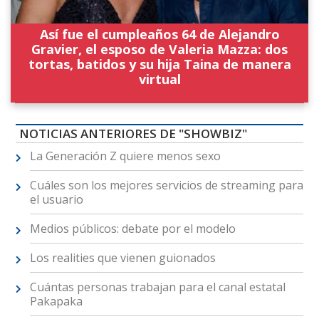
Así fue el cumpleaños 64 de Alejandro
Gravier, el esposo de Valeria Mazza: dos
tortas, batidos y su hija Taina de manera
virtual
NOTICIAS ANTERIORES DE "SHOWBIZ"
La Generación Z quiere menos sexo
Cuáles son los mejores servicios de streaming para
el usuario
Medios públicos: debate por el modelo
Los realities que vienen guionados
Cuántas personas trabajan para el canal estatal
Pakapaka