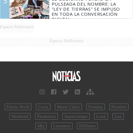
5
PULSEADA DEL NOMBRE: LA
"LEY DE TIERRAS" SE IMPUSO
EN TODA LA CONVERSACIÓN
DIGITAL
Espacio Publicitario
Espacio Publicitario
Diario Perfil
Caras
Marie Claire
Fortuna
Hombre
Weekend
Parabrisas
Supercampo
Look
Luz
Mía
Lunateen
BATimes