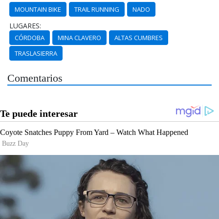
MOUNTAIN BIKE
TRAIL RUNNING
NADO
LUGARES:
CÓRDOBA
MINA CLAVERO
ALTAS CUMBRES
TRASLASIERRA
Comentarios