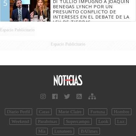
5
DI TULLIO IMPUGNÓ A JOAQUÍN
BENEGAS LYNCH POR UN
PRESUNTO CONFLICTO DE
INTERESES EN EL DEBATE DE LA
LEY DE TIERRAS
Espacio Publicitario
Espacio Publicitario
Diario Perfil
Caras
Marie Claire
Fortuna
Hombre
Weekend
Parabrisas
Supercampo
Look
Luz
Mía
Lunateen
BATimes