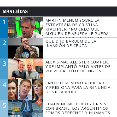
MÁS LEÍDAS
1
MARTÍN MENEM SOBRE LA
ESTRATEGIA DE CRISTINA
KIRCHNER: "NO CREO QUE
ALGUIEN DE AFUERA LE PUEDA
DECIR A LA JUSTICIA LO QUE
2
QUÉ DIJO BARDEM DE LA
TIENE QUE HACER"
INVASIÓN DE CEUTA
3
ALEXIS MAC ALLISTER CUMPLIÓ
Y SE IMPLANTÓ PELO ANTES DE
VOLVER AL FÚTBOL INGLÉS
4
SANTILLI SE SUMÓ A BULLRICH
Y PRESIONA PARA LA RENUNCIA
DE VILLARRUEL
5
CHAUVINISMO BOBO Y CRISIS
CON BRASIL: LOS ARGENTINOS
SOMOS DERECHOS Y HUMANOS