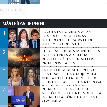
Espacio Publicitario
MÁS LEÍDAS DE PERFIL
1
ENCUESTA RUMBO A 2027:
CUATRO CONSULTORAS
MIDIERON EL DESGASTE DE
MILEI Y LA CRISIS DE
LIDERAZGO EN EL PERONISMO
2
TERCERA GUERRA MUNDIAL: LA
INTELIGENCIA ARTIFICIAL
REVELÓ CUÁLES SERÍAN LOS
PRIMEROS PAÍSES
LATINOAMERICANOS EN SER
3
LA HISTORIA REAL DE "ELIZE:
DERROTADOS
SOMBRAS DE UNA MUJER", LA
NUEVA PELÍCULA DE NETFLIX
SOBRE EL CASO DE UNA ESPOSA
QUE DESCUARTIZÓ A SU
4
RICARDO LORENZETTI SE
MARIDO
METIÓ EN EL DEBATE SOBRE LA
INHABILITACIÓN DE CRISTINA
KIRCHNER