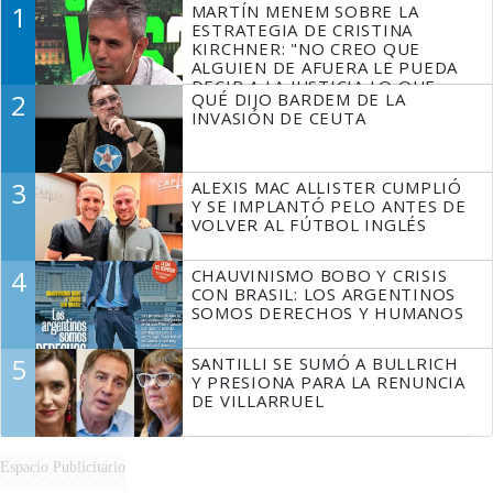
1
MARTÍN MENEM SOBRE LA
ESTRATEGIA DE CRISTINA
KIRCHNER: "NO CREO QUE
ALGUIEN DE AFUERA LE PUEDA
DECIR A LA JUSTICIA LO QUE
2
QUÉ DIJO BARDEM DE LA
TIENE QUE HACER"
INVASIÓN DE CEUTA
3
ALEXIS MAC ALLISTER CUMPLIÓ
Y SE IMPLANTÓ PELO ANTES DE
VOLVER AL FÚTBOL INGLÉS
4
CHAUVINISMO BOBO Y CRISIS
CON BRASIL: LOS ARGENTINOS
SOMOS DERECHOS Y HUMANOS
5
SANTILLI SE SUMÓ A BULLRICH
Y PRESIONA PARA LA RENUNCIA
DE VILLARRUEL
Espacio Publicitario