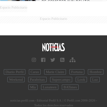
DE COMETER "UN DELITO
COMPROBADO"
Espacio Publicitario
Espacio Publicitario
Diario Perfil
Caras
Marie Claire
Fortuna
Hombre
Weekend
Parabrisas
Supercampo
Look
Luz
Mía
Lunateen
BATimes
noticias.perfil.com - Editorial Perfil S.A.
| © Perfil.com 2006-2026 -
Todos los derechos reservados