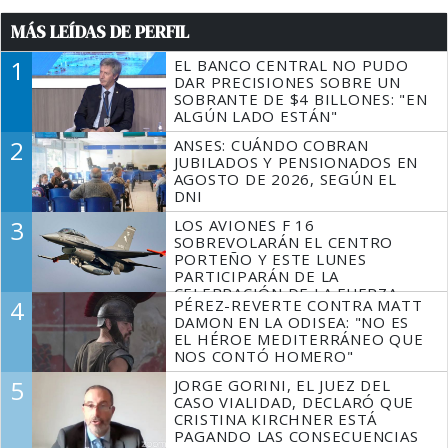
MÁS LEÍDAS DE PERFIL
1
EL BANCO CENTRAL NO PUDO
DAR PRECISIONES SOBRE UN
SOBRANTE DE $4 BILLONES: "EN
ALGÚN LADO ESTÁN"
2
ANSES: CUÁNDO COBRAN
JUBILADOS Y PENSIONADOS EN
AGOSTO DE 2026, SEGÚN EL
DNI
3
LOS AVIONES F 16
SOBREVOLARÁN EL CENTRO
PORTEÑO Y ESTE LUNES
PARTICIPARÁN DE LA
CELEBRACIÓN DE LA FUERZA
4
PÉREZ-REVERTE CONTRA MATT
AÉREA
DAMON EN LA ODISEA: "NO ES
EL HÉROE MEDITERRÁNEO QUE
NOS CONTÓ HOMERO"
5
JORGE GORINI, EL JUEZ DEL
CASO VIALIDAD, DECLARÓ QUE
CRISTINA KIRCHNER ESTÁ
PAGANDO LAS CONSECUENCIAS