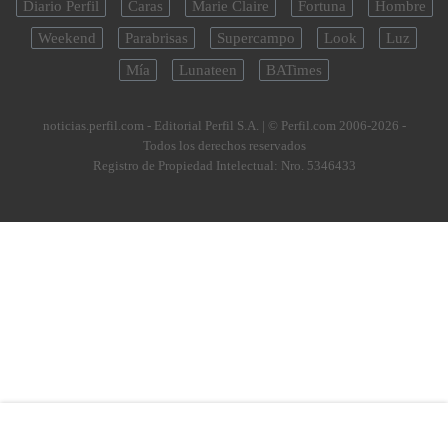
Diario Perfil
Caras
Marie Claire
Fortuna
Hombre
Weekend
Parabrisas
Supercampo
Look
Luz
Mía
Lunateen
BATimes
noticias.perfil.com - Editorial Perfil S.A.
| © Perfil.com 2006-2026 -
Todos los derechos reservados
Registro de Propiedad Intelectual: Nro. 5346433