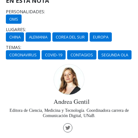
EN ESTA NOTA
PERSONALIDADES:
OMS
LUGARES:
CHINA
ALEMANIA
COREA DEL SUR
EUROPA
TEMAS:
CORONAVIRUS
COVID-19
CONTAGIOS
SEGUNDA OLA
Andrea Gentil
Editora de Ciencia, Medicina y Tecnología. Coordinadora carrera de
Comunicación Digital, UNaB.