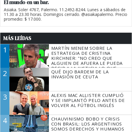
El mundo en un bar.
Asiaka. Soler 4767, Palermo. 11.2492-8244. Lunes a sábados de
11.30 a 23.30 horas. Domingos cerrado. @asiakapalermo. Precio
promedio: $ 17.000.
MÁS LEÍDAS
1
MARTÍN MENEM SOBRE LA
ESTRATEGIA DE CRISTINA
KIRCHNER: "NO CREO QUE
ALGUIEN DE AFUERA LE PUEDA
DECIR A LA JUSTICIA LO QUE
2
QUÉ DIJO BARDEM DE LA
TIENE QUE HACER"
INVASIÓN DE CEUTA
3
ALEXIS MAC ALLISTER CUMPLIÓ
Y SE IMPLANTÓ PELO ANTES DE
VOLVER AL FÚTBOL INGLÉS
4
CHAUVINISMO BOBO Y CRISIS
CON BRASIL: LOS ARGENTINOS
SOMOS DERECHOS Y HUMANOS