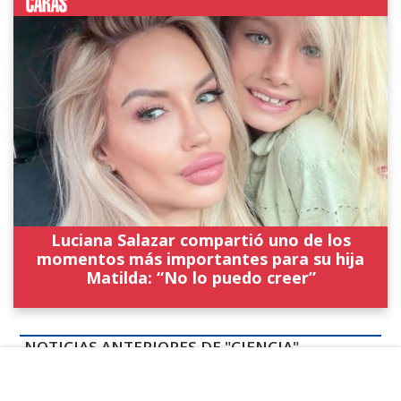
Luciana Salazar compartió uno de los
momentos más importantes para su hija
Matilda: “No lo puedo creer”
NOTICIAS ANTERIORES DE "CIENCIA"
Coronavirus: carta abierta de profesionales
médicos de la UBA