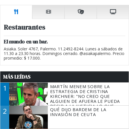
Restaurantes
El mundo en un bar.
Asiaka. Soler 4767, Palermo. 11.2492-8244. Lunes a sábados de
11.30 a 23.30 horas. Domingos cerrado. @asiakapalermo. Precio
promedio: $ 17.000.
MÁS LEÍDAS
1
MARTÍN MENEM SOBRE LA
ESTRATEGIA DE CRISTINA
KIRCHNER: "NO CREO QUE
ALGUIEN DE AFUERA LE PUEDA
DECIR A LA JUSTICIA LO QUE
2
QUÉ DIJO BARDEM DE LA
TIENE QUE HACER"
INVASIÓN DE CEUTA