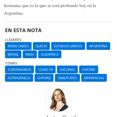
hermana, que es la que se está probando hoy en la
Argentina.
EN ESTA NOTA
LUGARES:
REINO UNIDO
SUECIA
ESTADOS UNIDOS
ARGENTINA
BRASIL
INDIA
SUDAFRICA
TEMAS:
CORONAVIRUS
COVID-19
VACUNAS
OXFORD
ASTRAZENECA
OXFORD
SIMILITUDES
DIFERENCIAS