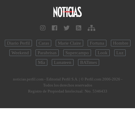
Diario Perfil
Caras
Marie Claire
Fortuna
Hombre
Weekend
Parabrisas
Supercampo
Look
Luz
Mía
Lunateen
BATimes
noticias.perfil.com - Editorial Perfil S.A.
| © Perfil.com 2006-2026 -
Todos los derechos reservados
Registro de Propiedad Intelectual: Nro. 5346433