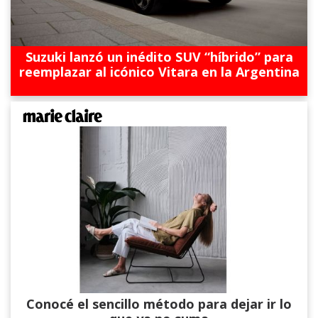
Suzuki lanzó un inédito SUV “híbrido” para
reemplazar al icónico Vitara en la Argentina
Conocé el sencillo método para dejar ir lo