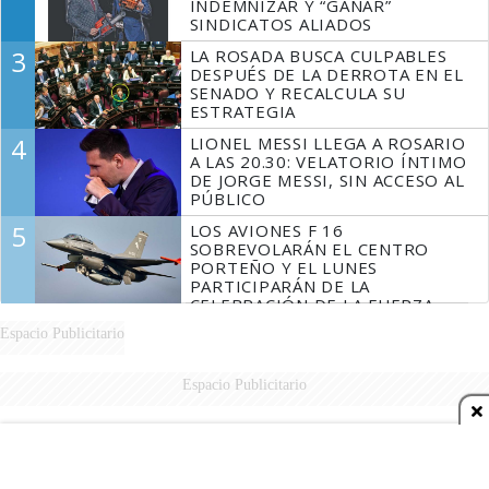
INDEMNIZAR Y “GANAR”
SINDICATOS ALIADOS
3
LA ROSADA BUSCA CULPABLES
DESPUÉS DE LA DERROTA EN EL
SENADO Y RECALCULA SU
ESTRATEGIA
4
LIONEL MESSI LLEGA A ROSARIO
A LAS 20.30: VELATORIO ÍNTIMO
DE JORGE MESSI, SIN ACCESO AL
PÚBLICO
5
LOS AVIONES F 16
SOBREVOLARÁN EL CENTRO
PORTEÑO Y EL LUNES
PARTICIPARÁN DE LA
CELEBRACIÓN DE LA FUERZA
AÉREA
Espacio Publicitario
Espacio Publicitario