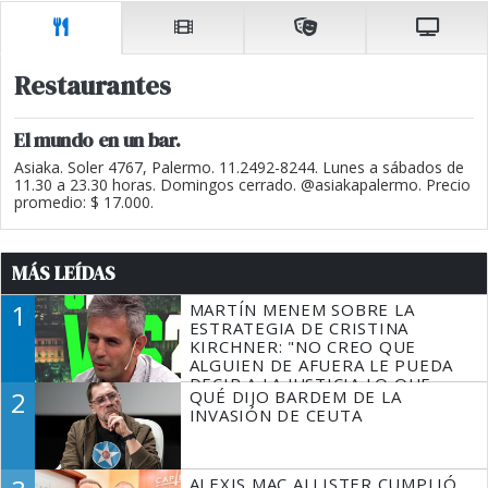
Restaurantes
El mundo en un bar.
Asiaka. Soler 4767, Palermo. 11.2492-8244. Lunes a sábados de
11.30 a 23.30 horas. Domingos cerrado. @asiakapalermo. Precio
promedio: $ 17.000.
MÁS LEÍDAS
1
MARTÍN MENEM SOBRE LA
ESTRATEGIA DE CRISTINA
KIRCHNER: "NO CREO QUE
ALGUIEN DE AFUERA LE PUEDA
DECIR A LA JUSTICIA LO QUE
2
QUÉ DIJO BARDEM DE LA
TIENE QUE HACER"
INVASIÓN DE CEUTA
ALEXIS MAC ALLISTER CUMPLIÓ