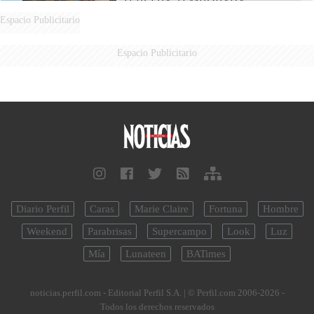
TERCERA TEMPORADA
Espacio Publicitario
Espacio Publicitario
Diario Perfil
Caras
Marie Claire
Fortuna
Hombre
Weekend
Parabrisas
Supercampo
Look
Luz
Mía
Lunateen
BATimes
noticias.perfil.com - Editorial Perfil S.A.
| © Perfil.com 2006-2026 -
Todos los derechos reservados