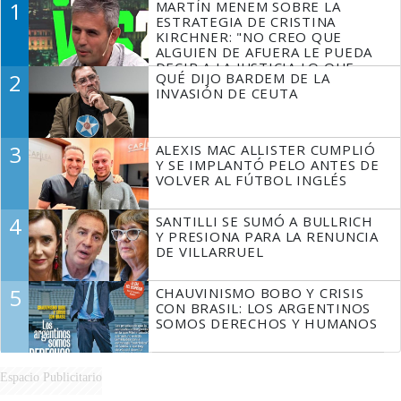
1
MARTÍN MENEM SOBRE LA
ESTRATEGIA DE CRISTINA
KIRCHNER: "NO CREO QUE
ALGUIEN DE AFUERA LE PUEDA
DECIR A LA JUSTICIA LO QUE
2
QUÉ DIJO BARDEM DE LA
TIENE QUE HACER"
INVASIÓN DE CEUTA
3
ALEXIS MAC ALLISTER CUMPLIÓ
Y SE IMPLANTÓ PELO ANTES DE
VOLVER AL FÚTBOL INGLÉS
4
SANTILLI SE SUMÓ A BULLRICH
Y PRESIONA PARA LA RENUNCIA
DE VILLARRUEL
5
CHAUVINISMO BOBO Y CRISIS
CON BRASIL: LOS ARGENTINOS
SOMOS DERECHOS Y HUMANOS
Espacio Publicitario