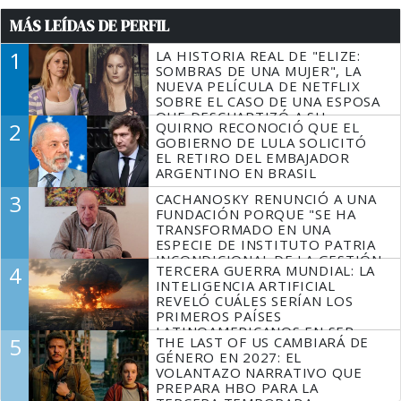
MÁS LEÍDAS DE PERFIL
1
LA HISTORIA REAL DE "ELIZE:
SOMBRAS DE UNA MUJER", LA
NUEVA PELÍCULA DE NETFLIX
SOBRE EL CASO DE UNA ESPOSA
QUE DESCUARTIZÓ A SU
2
QUIRNO RECONOCIÓ QUE EL
MARIDO
GOBIERNO DE LULA SOLICITÓ
EL RETIRO DEL EMBAJADOR
ARGENTINO EN BRASIL
3
CACHANOSKY RENUNCIÓ A UNA
FUNDACIÓN PORQUE "SE HA
TRANSFORMADO EN UNA
ESPECIE DE INSTITUTO PATRIA
INCONDICIONAL DE LA GESTIÓN
4
TERCERA GUERRA MUNDIAL: LA
DE MILEI"
INTELIGENCIA ARTIFICIAL
REVELÓ CUÁLES SERÍAN LOS
PRIMEROS PAÍSES
LATINOAMERICANOS EN SER
5
THE LAST OF US CAMBIARÁ DE
DERROTADOS
GÉNERO EN 2027: EL
VOLANTAZO NARRATIVO QUE
PREPARA HBO PARA LA