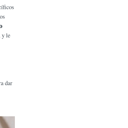
cíficos
dos
o
 y le
ra dar