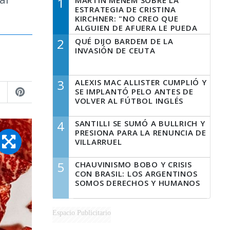
1
MARTÍN MENEM SOBRE LA
ESTRATEGIA DE CRISTINA
KIRCHNER: "NO CREO QUE
ALGUIEN DE AFUERA LE PUEDA
DECIR A LA JUSTICIA LO QUE
2
QUÉ DIJO BARDEM DE LA
TIENE QUE HACER"
INVASIÓN DE CEUTA
3
ALEXIS MAC ALLISTER CUMPLIÓ Y
SE IMPLANTÓ PELO ANTES DE
VOLVER AL FÚTBOL INGLÉS
4
SANTILLI SE SUMÓ A BULLRICH Y
PRESIONA PARA LA RENUNCIA DE
VILLARRUEL
5
CHAUVINISMO BOBO Y CRISIS
CON BRASIL: LOS ARGENTINOS
SOMOS DERECHOS Y HUMANOS
Espacio Publicitario