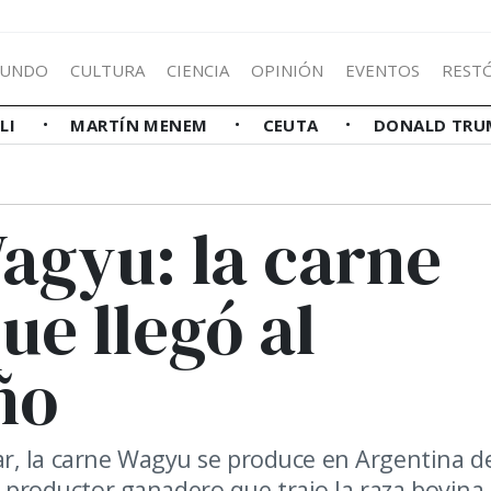
UNDO
CULTURA
CIENCIA
OPINIÓN
EVENTOS
REST
LLI
MARTÍN MENEM
CEUTA
DONALD TRU
agyu: la carne
ue llegó al
ño
r, la carne Wagyu se produce en Argentina d
l productor ganadero que trajo la raza bovina 