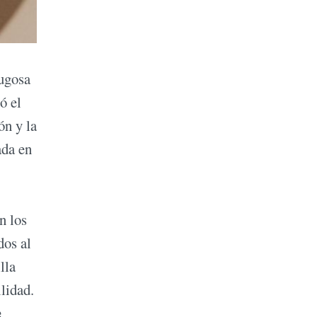
jugosa
ó el
ón y la
ada en
n los
dos al
lla
lidad.
e