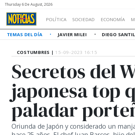
Thursday 6 De August, 2026
POLÍTICA
SOCIEDAD
ECONOMÍA
M
TEMAS DEL DÍA
JAVIER MILEI
DIEGO SANTI
COSTUMBRES |
15-09-2023 16:15
Secretos del W
japonesa top q
paladar porte
Oriunda de Japón y considerado un manja
hace 25 años. El chef Juan Barcos, hijo de