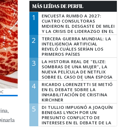
MÁS LEÍDAS DE PERFIL
1
ENCUESTA RUMBO A 2027:
CUATRO CONSULTORAS
MIDIERON EL DESGASTE DE MILEI
Y LA CRISIS DE LIDERAZGO EN EL
PERONISMO
2
TERCERA GUERRA MUNDIAL: LA
INTELIGENCIA ARTIFICIAL
REVELÓ CUÁLES SERÍAN LOS
PRIMEROS PAÍSES
LATINOAMERICANOS EN SER
3
LA HISTORIA REAL DE "ELIZE:
DERROTADOS
SOMBRAS DE UNA MUJER", LA
NUEVA PELÍCULA DE NETFLIX
SOBRE EL CASO DE UNA ESPOSA
QUE DESCUARTIZÓ A SU
4
RICARDO LORENZETTI SE METIÓ
MARIDO
EN EL DEBATE SOBRE LA
OC
INHABILITACIÓN DE CRISTINA
KIRCHNER
5
DI TULLIO IMPUGNÓ A JOAQUÍN
ina,
BENEGAS LYNCH POR UN
PRESUNTO CONFLICTO DE
binarla
INTERESES EN EL DEBATE DE LA
LEY DE TIERRAS