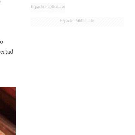
e
Espacio Publicitario
Espacio Publicitario
to
bertad