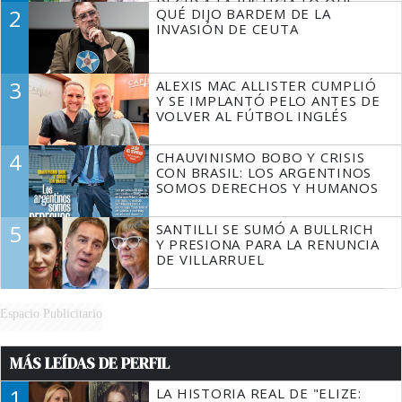
DECIR A LA JUSTICIA LO QUE
2
QUÉ DIJO BARDEM DE LA
TIENE QUE HACER"
INVASIÓN DE CEUTA
3
ALEXIS MAC ALLISTER CUMPLIÓ
Y SE IMPLANTÓ PELO ANTES DE
VOLVER AL FÚTBOL INGLÉS
4
CHAUVINISMO BOBO Y CRISIS
CON BRASIL: LOS ARGENTINOS
SOMOS DERECHOS Y HUMANOS
5
SANTILLI SE SUMÓ A BULLRICH
Y PRESIONA PARA LA RENUNCIA
DE VILLARRUEL
Espacio Publicitario
MÁS LEÍDAS DE PERFIL
1
LA HISTORIA REAL DE "ELIZE: