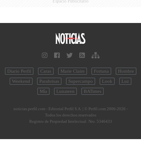
Espacio Publicitario
Diario Perfil
Caras
Marie Claire
Fortuna
Hombre
Weekend
Parabrisas
Supercampo
Look
Luz
Mía
Lunateen
BATimes
noticias.perfil.com - Editorial Perfil S.A.
| © Perfil.com 2006-2026 -
Todos los derechos reservados
Registro de Propiedad Intelectual: Nro. 5346433