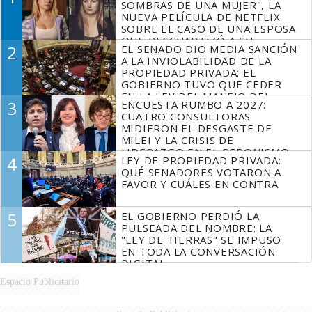
SOMBRAS DE UNA MUJER", LA
NUEVA PELÍCULA DE NETFLIX
SOBRE EL CASO DE UNA ESPOSA
QUE DESCUARTIZÓ A SU
2
EL SENADO DIO MEDIA SANCIÓN
MARIDO
A LA INVIOLABILIDAD DE LA
PROPIEDAD PRIVADA: EL
GOBIERNO TUVO QUE CEDER
EN LA LEY DEL MANEJO DEL
3
ENCUESTA RUMBO A 2027:
FUEGO
CUATRO CONSULTORAS
MIDIERON EL DESGASTE DE
MILEI Y LA CRISIS DE
LIDERAZGO EN EL PERONISMO
4
LEY DE PROPIEDAD PRIVADA:
QUÉ SENADORES VOTARON A
FAVOR Y CUÁLES EN CONTRA
5
EL GOBIERNO PERDIÓ LA
PULSEADA DEL NOMBRE: LA
"LEY DE TIERRAS" SE IMPUSO
EN TODA LA CONVERSACIÓN
DIGITAL
Espacio Publicitario