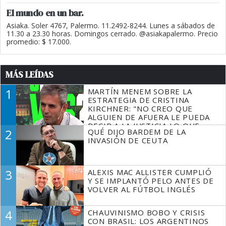
El mundo en un bar.
Asiaka. Soler 4767, Palermo. 11.2492-8244. Lunes a sábados de
11.30 a 23.30 horas. Domingos cerrado. @asiakapalermo. Precio
promedio: $ 17.000.
MÁS LEÍDAS
1
MARTÍN MENEM SOBRE LA
ESTRATEGIA DE CRISTINA
KIRCHNER: "NO CREO QUE
ALGUIEN DE AFUERA LE PUEDA
DECIR A LA JUSTICIA LO QUE
2
QUÉ DIJO BARDEM DE LA
TIENE QUE HACER"
INVASIÓN DE CEUTA
3
ALEXIS MAC ALLISTER CUMPLIÓ
Y SE IMPLANTÓ PELO ANTES DE
VOLVER AL FÚTBOL INGLÉS
4
CHAUVINISMO BOBO Y CRISIS
CON BRASIL: LOS ARGENTINOS