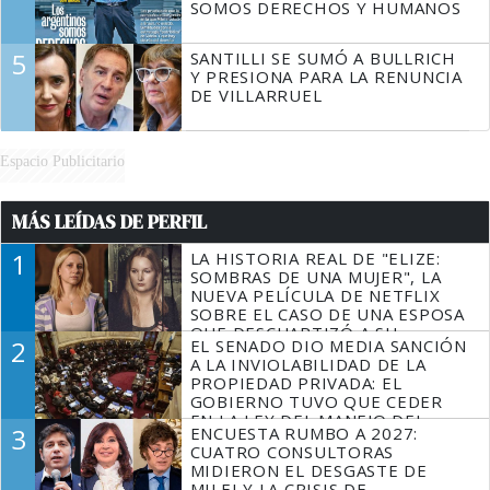
SOMOS DERECHOS Y HUMANOS
5
SANTILLI SE SUMÓ A BULLRICH
Y PRESIONA PARA LA RENUNCIA
DE VILLARRUEL
Espacio Publicitario
MÁS LEÍDAS DE PERFIL
1
LA HISTORIA REAL DE "ELIZE:
SOMBRAS DE UNA MUJER", LA
NUEVA PELÍCULA DE NETFLIX
SOBRE EL CASO DE UNA ESPOSA
QUE DESCUARTIZÓ A SU
2
EL SENADO DIO MEDIA SANCIÓN
MARIDO
A LA INVIOLABILIDAD DE LA
PROPIEDAD PRIVADA: EL
GOBIERNO TUVO QUE CEDER
EN LA LEY DEL MANEJO DEL
3
ENCUESTA RUMBO A 2027:
FUEGO
CUATRO CONSULTORAS
MIDIERON EL DESGASTE DE
MILEI Y LA CRISIS DE