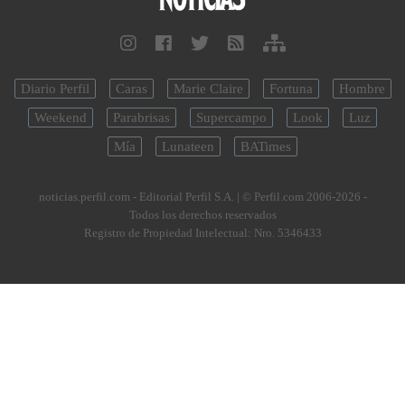
Diario Perfil
Caras
Marie Claire
Fortuna
Hombre
Weekend
Parabrisas
Supercampo
Look
Luz
Mía
Lunateen
BATimes
noticias.perfil.com - Editorial Perfil S.A.
| © Perfil.com 2006-2026 -
Todos los derechos reservados
Registro de Propiedad Intelectual: Nro. 5346433