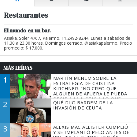
Restaurantes
El mundo en un bar.
Asiaka. Soler 4767, Palermo. 11.2492-8244. Lunes a sábados de
11.30 a 23.30 horas. Domingos cerrado. @asiakapalermo. Precio
promedio: $ 17.000.
MÁS LEÍDAS
1
MARTÍN MENEM SOBRE LA
ESTRATEGIA DE CRISTINA
KIRCHNER: "NO CREO QUE
ALGUIEN DE AFUERA LE PUEDA
DECIR A LA JUSTICIA LO QUE
2
QUÉ DIJO BARDEM DE LA
TIENE QUE HACER"
INVASIÓN DE CEUTA
3
ALEXIS MAC ALLISTER CUMPLIÓ
Y SE IMPLANTÓ PELO ANTES DE