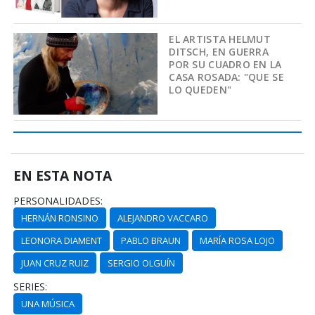
EL ARTISTA HELMUT
DITSCH, EN GUERRA
POR SU CUADRO EN LA
CASA ROSADA: "QUE SE
LO QUEDEN"
EN ESTA NOTA
PERSONALIDADES:
HERNÁN RONSINO
ALEJANDRO VACCARO
LEONORA DIAMENT
PABLO BRAUN
MARÍA ROSA LOJO
JUAN CRUZ RUIZ
SERGIO OLGUÍN
SERIES:
UNA MÚSICA