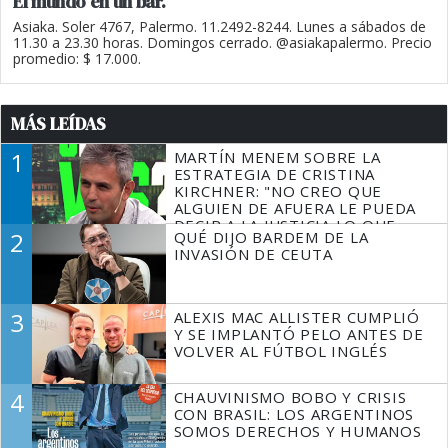
El mundo en un bar.
Asiaka. Soler 4767, Palermo. 11.2492-8244. Lunes a sábados de
11.30 a 23.30 horas. Domingos cerrado. @asiakapalermo. Precio
promedio: $ 17.000.
MÁS LEÍDAS
1
MARTÍN MENEM SOBRE LA
ESTRATEGIA DE CRISTINA
KIRCHNER: "NO CREO QUE
ALGUIEN DE AFUERA LE PUEDA
DECIR A LA JUSTICIA LO QUE
2
QUÉ DIJO BARDEM DE LA
TIENE QUE HACER"
INVASIÓN DE CEUTA
3
ALEXIS MAC ALLISTER CUMPLIÓ
Y SE IMPLANTÓ PELO ANTES DE
VOLVER AL FÚTBOL INGLÉS
4
CHAUVINISMO BOBO Y CRISIS
CON BRASIL: LOS ARGENTINOS
SOMOS DERECHOS Y HUMANOS