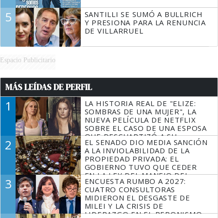
5
SANTILLI SE SUMÓ A BULLRICH
Y PRESIONA PARA LA RENUNCIA
DE VILLARRUEL
Espacio Publicitario
MÁS LEÍDAS DE PERFIL
1
LA HISTORIA REAL DE "ELIZE:
SOMBRAS DE UNA MUJER", LA
NUEVA PELÍCULA DE NETFLIX
SOBRE EL CASO DE UNA ESPOSA
QUE DESCUARTIZÓ A SU
2
EL SENADO DIO MEDIA SANCIÓN
MARIDO
A LA INVIOLABILIDAD DE LA
PROPIEDAD PRIVADA: EL
GOBIERNO TUVO QUE CEDER
EN LA LEY DEL MANEJO DEL
3
ENCUESTA RUMBO A 2027:
FUEGO
CUATRO CONSULTORAS
MIDIERON EL DESGASTE DE
MILEI Y LA CRISIS DE
LIDERAZGO EN EL PERONISMO