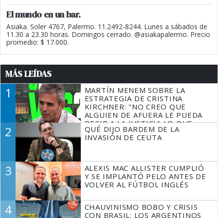
El mundo en un bar.
Asiaka. Soler 4767, Palermo. 11.2492-8244. Lunes a sábados de
11.30 a 23.30 horas. Domingos cerrado. @asiakapalermo. Precio
promedio: $ 17.000.
MÁS LEÍDAS
1
MARTÍN MENEM SOBRE LA
ESTRATEGIA DE CRISTINA
KIRCHNER: "NO CREO QUE
ALGUIEN DE AFUERA LE PUEDA
DECIR A LA JUSTICIA LO QUE
2
QUÉ DIJO BARDEM DE LA
TIENE QUE HACER"
INVASIÓN DE CEUTA
3
ALEXIS MAC ALLISTER CUMPLIÓ
Y SE IMPLANTÓ PELO ANTES DE
VOLVER AL FÚTBOL INGLÉS
4
CHAUVINISMO BOBO Y CRISIS
CON BRASIL: LOS ARGENTINOS