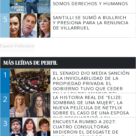
SOMOS DERECHOS Y HUMANOS
5
SANTILLI SE SUMÓ A BULLRICH
Y PRESIONA PARA LA RENUNCIA
DE VILLARRUEL
Espacio Publicitario
MÁS LEÍDAS DE PERFIL
1
EL SENADO DIO MEDIA SANCIÓN
A LA INVIOLABILIDAD DE LA
PROPIEDAD PRIVADA: EL
GOBIERNO TUVO QUE CEDER
EN LA LEY DEL MANEJO DEL
2
LA HISTORIA REAL DE "ELIZE:
FUEGO
SOMBRAS DE UNA MUJER", LA
NUEVA PELÍCULA DE NETFLIX
SOBRE EL CASO DE UNA ESPOSA
QUE DESCUARTIZÓ A SU
3
ENCUESTA RUMBO A 2027:
MARIDO
CUATRO CONSULTORAS
MIDIERON EL DESGASTE DE