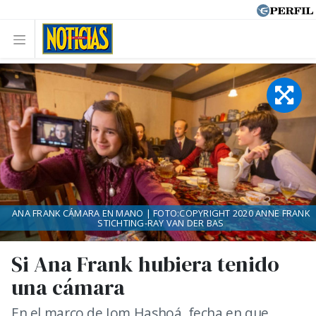
ANA FRANK CÁMARA EN MANO | FOTO:COPYRIGHT 2020 ANNE FRANK
STICHTING-RAY VAN DER BAS
Si Ana Frank hubiera tenido
una cámara
En el marco de Iom Hashoá, fecha en que