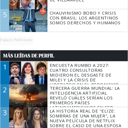
5
CHAUVINISMO BOBO Y CRISIS
CON BRASIL: LOS ARGENTINOS
SOMOS DERECHOS Y HUMANOS
Espacio Publicitario
MÁS LEÍDAS DE PERFIL
1
ENCUESTA RUMBO A 2027:
CUATRO CONSULTORAS
MIDIERON EL DESGASTE DE
MILEI Y LA CRISIS DE
LIDERAZGO EN EL PERONISMO
2
TERCERA GUERRA MUNDIAL: LA
INTELIGENCIA ARTIFICIAL
REVELÓ CUÁLES SERÍAN LOS
PRIMEROS PAÍSES
LATINOAMERICANOS EN SER
3
LA HISTORIA REAL DE "ELIZE:
DERROTADOS
SOMBRAS DE UNA MUJER", LA
NUEVA PELÍCULA DE NETFLIX
SOBRE EL CASO DE UNA ESPOSA