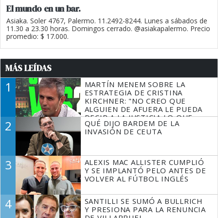
El mundo en un bar.
Asiaka. Soler 4767, Palermo. 11.2492-8244. Lunes a sábados de
11.30 a 23.30 horas. Domingos cerrado. @asiakapalermo. Precio
promedio: $ 17.000.
MÁS LEÍDAS
1
MARTÍN MENEM SOBRE LA
ESTRATEGIA DE CRISTINA
KIRCHNER: "NO CREO QUE
ALGUIEN DE AFUERA LE PUEDA
DECIR A LA JUSTICIA LO QUE
2
QUÉ DIJO BARDEM DE LA
TIENE QUE HACER"
INVASIÓN DE CEUTA
3
ALEXIS MAC ALLISTER CUMPLIÓ
Y SE IMPLANTÓ PELO ANTES DE
VOLVER AL FÚTBOL INGLÉS
4
SANTILLI SE SUMÓ A BULLRICH
Y PRESIONA PARA LA RENUNCIA
DE VILLARRUEL