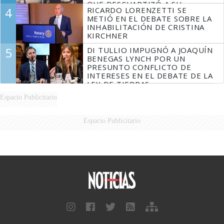
QUE DESCUARTIZÓ A SU
4
RICARDO LORENZETTI SE
MARIDO
METIÓ EN EL DEBATE SOBRE LA
INHABILITACIÓN DE CRISTINA
KIRCHNER
5
DI TULLIO IMPUGNÓ A JOAQUÍN
BENEGAS LYNCH POR UN
PRESUNTO CONFLICTO DE
INTERESES EN EL DEBATE DE LA
LEY DE TIERRAS
Espacio Publicitario
Espacio Publicitario