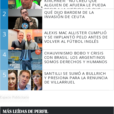
KIRCHNER: "NO CREO QUE
ALGUIEN DE AFUERA LE PUEDA
DECIR A LA JUSTICIA LO QUE
2
QUÉ DIJO BARDEM DE LA
TIENE QUE HACER"
INVASIÓN DE CEUTA
3
ALEXIS MAC ALLISTER CUMPLIÓ
Y SE IMPLANTÓ PELO ANTES DE
VOLVER AL FÚTBOL INGLÉS
4
CHAUVINISMO BOBO Y CRISIS
CON BRASIL: LOS ARGENTINOS
SOMOS DERECHOS Y HUMANOS
5
SANTILLI SE SUMÓ A BULLRICH
Y PRESIONA PARA LA RENUNCIA
DE VILLARRUEL
Espacio Publicitario
MÁS LEÍDAS DE PERFIL