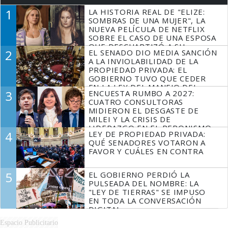
1
LA HISTORIA REAL DE "ELIZE:
SOMBRAS DE UNA MUJER", LA
NUEVA PELÍCULA DE NETFLIX
SOBRE EL CASO DE UNA ESPOSA
QUE DESCUARTIZÓ A SU
2
EL SENADO DIO MEDIA SANCIÓN
MARIDO
A LA INVIOLABILIDAD DE LA
PROPIEDAD PRIVADA: EL
GOBIERNO TUVO QUE CEDER
EN LA LEY DEL MANEJO DEL
3
ENCUESTA RUMBO A 2027:
FUEGO
CUATRO CONSULTORAS
MIDIERON EL DESGASTE DE
MILEI Y LA CRISIS DE
LIDERAZGO EN EL PERONISMO
4
LEY DE PROPIEDAD PRIVADA:
QUÉ SENADORES VOTARON A
FAVOR Y CUÁLES EN CONTRA
5
EL GOBIERNO PERDIÓ LA
PULSEADA DEL NOMBRE: LA
"LEY DE TIERRAS" SE IMPUSO
EN TODA LA CONVERSACIÓN
DIGITAL
Espacio Publicitario