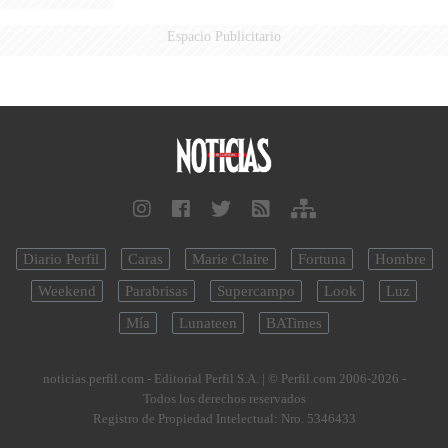
Espacio Publicitario
Diario Perfil
Caras
Marie Claire
Fortuna
Hombre
Weekend
Parabrisas
Supercampo
Look
Luz
Mía
Lunateen
BATimes
noticias.perfil.com - Editorial Perfil S.A.
| © Perfil.com 2006-2026 -
Todos los derechos reservados
Registro de Propiedad Intelectual: Nro. 5346433