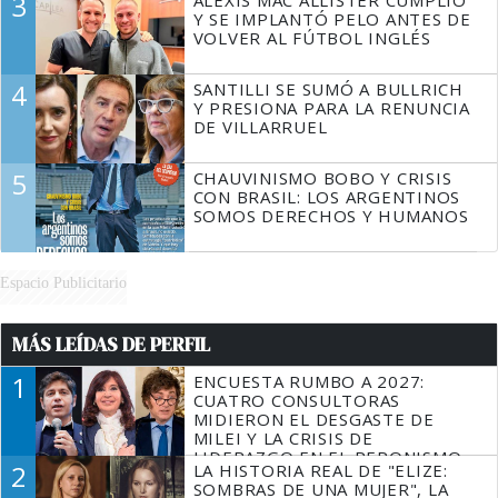
3
ALEXIS MAC ALLISTER CUMPLIÓ
Y SE IMPLANTÓ PELO ANTES DE
VOLVER AL FÚTBOL INGLÉS
4
SANTILLI SE SUMÓ A BULLRICH
Y PRESIONA PARA LA RENUNCIA
DE VILLARRUEL
5
CHAUVINISMO BOBO Y CRISIS
CON BRASIL: LOS ARGENTINOS
SOMOS DERECHOS Y HUMANOS
Espacio Publicitario
MÁS LEÍDAS DE PERFIL
1
ENCUESTA RUMBO A 2027:
CUATRO CONSULTORAS
MIDIERON EL DESGASTE DE
MILEI Y LA CRISIS DE
LIDERAZGO EN EL PERONISMO
2
LA HISTORIA REAL DE "ELIZE:
SOMBRAS DE UNA MUJER", LA