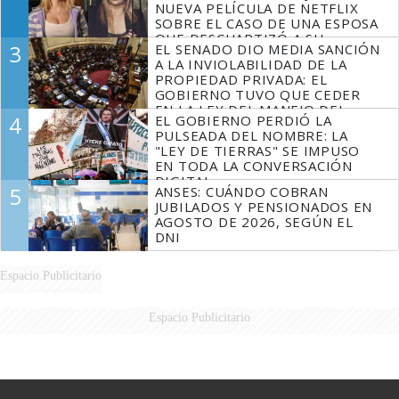
NUEVA PELÍCULA DE NETFLIX
SOBRE EL CASO DE UNA ESPOSA
QUE DESCUARTIZÓ A SU
3
EL SENADO DIO MEDIA SANCIÓN
MARIDO
A LA INVIOLABILIDAD DE LA
PROPIEDAD PRIVADA: EL
GOBIERNO TUVO QUE CEDER
EN LA LEY DEL MANEJO DEL
4
EL GOBIERNO PERDIÓ LA
FUEGO
PULSEADA DEL NOMBRE: LA
"LEY DE TIERRAS" SE IMPUSO
EN TODA LA CONVERSACIÓN
DIGITAL
5
ANSES: CUÁNDO COBRAN
JUBILADOS Y PENSIONADOS EN
AGOSTO DE 2026, SEGÚN EL
DNI
Espacio Publicitario
Espacio Publicitario