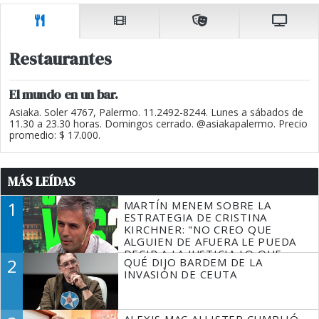
Restaurantes
El mundo en un bar.
Asiaka. Soler 4767, Palermo. 11.2492-8244. Lunes a sábados de
11.30 a 23.30 horas. Domingos cerrado. @asiakapalermo. Precio
promedio: $ 17.000.
MÁS LEÍDAS
1
MARTÍN MENEM SOBRE LA
ESTRATEGIA DE CRISTINA
KIRCHNER: "NO CREO QUE
ALGUIEN DE AFUERA LE PUEDA
DECIR A LA JUSTICIA LO QUE
2
QUÉ DIJO BARDEM DE LA
TIENE QUE HACER"
INVASIÓN DE CEUTA