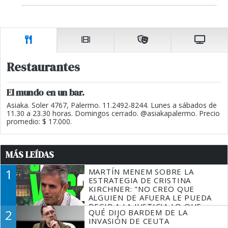
Restaurantes
El mundo en un bar.
Asiaka. Soler 4767, Palermo. 11.2492-8244. Lunes a sábados de
11.30 a 23.30 horas. Domingos cerrado. @asiakapalermo. Precio
promedio: $ 17.000.
MÁS LEÍDAS
1
MARTÍN MENEM SOBRE LA
ESTRATEGIA DE CRISTINA
KIRCHNER: "NO CREO QUE
ALGUIEN DE AFUERA LE PUEDA
DECIR A LA JUSTICIA LO QUE
2
QUÉ DIJO BARDEM DE LA
TIENE QUE HACER"
INVASIÓN DE CEUTA