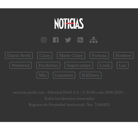
Diario Perfil
Caras
Marie Claire
Fortuna
Hombre
Weekend
Parabrisas
Supercampo
Look
Luz
Mía
Lunateen
BATimes
noticias.perfil.com - Editorial Perfil S.A.
| © Perfil.com 2006-2026 -
Todos los derechos reservados
Registro de Propiedad Intelectual: Nro. 5346433