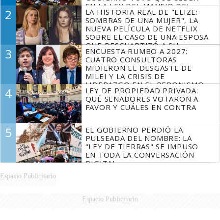
EN LA LEY DEL MANEJO DEL
2
LA HISTORIA REAL DE "ELIZE:
FUEGO
SOMBRAS DE UNA MUJER", LA
NUEVA PELÍCULA DE NETFLIX
SOBRE EL CASO DE UNA ESPOSA
QUE DESCUARTIZÓ A SU
3
ENCUESTA RUMBO A 2027:
MARIDO
CUATRO CONSULTORAS
MIDIERON EL DESGASTE DE
MILEI Y LA CRISIS DE
LIDERAZGO EN EL PERONISMO
4
LEY DE PROPIEDAD PRIVADA:
QUÉ SENADORES VOTARON A
FAVOR Y CUÁLES EN CONTRA
5
EL GOBIERNO PERDIÓ LA
PULSEADA DEL NOMBRE: LA
"LEY DE TIERRAS" SE IMPUSO
EN TODA LA CONVERSACIÓN
DIGITAL
Espacio Publicitario
Espacio Publicitario