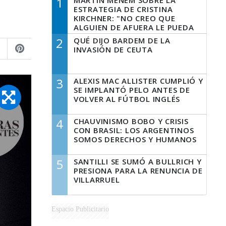
1
MARTÍN MENEM SOBRE LA
ESTRATEGIA DE CRISTINA
KIRCHNER: "NO CREO QUE
ALGUIEN DE AFUERA LE PUEDA
DECIR A LA JUSTICIA LO QUE
2
QUÉ DIJO BARDEM DE LA
TIENE QUE HACER"
INVASIÓN DE CEUTA
3
ALEXIS MAC ALLISTER CUMPLIÓ Y
SE IMPLANTÓ PELO ANTES DE
VOLVER AL FÚTBOL INGLÉS
4
CHAUVINISMO BOBO Y CRISIS
CON BRASIL: LOS ARGENTINOS
SOMOS DERECHOS Y HUMANOS
5
SANTILLI SE SUMÓ A BULLRICH Y
PRESIONA PARA LA RENUNCIA DE
VILLARRUEL
Espacio Publicitario