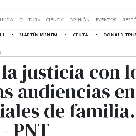
UNDO
CULTURA
CIENCIA
OPINIÓN
EVENTOS
REST
LLI
MARTÍN MENEM
CEUTA
DONALD TRU
4
la justicia con l
as audiencias en
iales de familia.
 - PNT