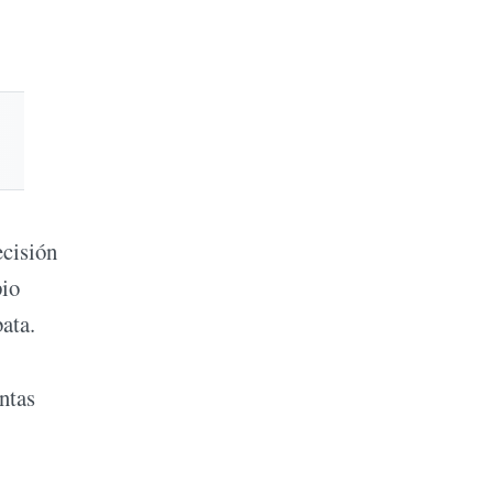
ecisión
pio
ata.
ntas