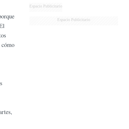
Espacio Publicitario
 porque
Espacio Publicitario
El
tos
 y cómo
s
artes,