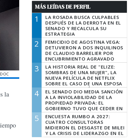
MÁS LEÍDAS DE PERFIL
1
LA ROSADA BUSCA CULPABLES
DESPUÉS DE LA DERROTA EN EL
SENADO Y RECALCULA SU
ESTRATEGIA
2
FEMICIDIO DE AGOSTINA VEGA:
DETUVIERON A DOS INQUILINOS
DE CLAUDIO BARRELIER POR
ENCUBRIMIENTO AGRAVADO
3
LA HISTORIA REAL DE "ELIZE:
SOMBRAS DE UNA MUJER", LA
CEDOC
NUEVA PELÍCULA DE NETFLIX
SOBRE EL CASO DE UNA ESPOSA
QUE DESCUARTIZÓ A SU
4
EL SENADO DIO MEDIA SANCIÓN
s la
MARIDO
A LA INVIOLABILIDAD DE LA
PROPIEDAD PRIVADA: EL
GOBIERNO TUVO QUE CEDER EN
LA LEY DEL MANEJO DEL FUEGO
5
ENCUESTA RUMBO A 2027:
CUATRO CONSULTORAS
 tiempo
MIDIERON EL DESGASTE DE MILEI
Y LA CRISIS DE LIDERAZGO EN EL
PERONISMO