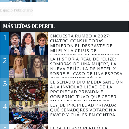
Espacio Publicitario
MÁS LEÍDAS DE PERFIL
1
ENCUESTA RUMBO A 2027:
CUATRO CONSULTORAS
MIDIERON EL DESGASTE DE
MILEI Y LA CRISIS DE
LIDERAZGO EN EL PERONISMO
2
LA HISTORIA REAL DE "ELIZE:
SOMBRAS DE UNA MUJER", LA
NUEVA PELÍCULA DE NETFLIX
SOBRE EL CASO DE UNA ESPOSA
QUE DESCUARTIZÓ A SU
3
EL SENADO DIO MEDIA SANCIÓN
MARIDO
A LA INVIOLABILIDAD DE LA
PROPIEDAD PRIVADA: EL
GOBIERNO TUVO QUE CEDER
EN LA LEY DEL MANEJO DEL
4
LEY DE PROPIEDAD PRIVADA:
FUEGO
QUÉ SENADORES VOTARON A
FAVOR Y CUÁLES EN CONTRA
EL GOBIERNO PERDIÓ LA