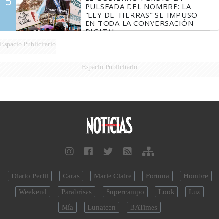
5
PULSEADA DEL NOMBRE: LA
"LEY DE TIERRAS" SE IMPUSO
EN TODA LA CONVERSACIÓN
DIGITAL
Espacio Publicitario
Espacio Publicitario
Diario Perfil
Caras
Marie Claire
Fortuna
Hombre
Weekend
Parabrisas
Supercampo
Look
Luz
Mía
Lunateen
BATimes