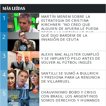
MÁS LEÍDAS
1
MARTÍN MENEM SOBRE LA
ESTRATEGIA DE CRISTINA
KIRCHNER: "NO CREO QUE
ALGUIEN DE AFUERA LE PUEDA
DECIR A LA JUSTICIA LO QUE
2
QUÉ DIJO BARDEM DE LA
TIENE QUE HACER"
INVASIÓN DE CEUTA
3
ALEXIS MAC ALLISTER CUMPLIÓ
Y SE IMPLANTÓ PELO ANTES DE
VOLVER AL FÚTBOL INGLÉS
4
SANTILLI SE SUMÓ A BULLRICH
Y PRESIONA PARA LA RENUNCIA
DE VILLARRUEL
5
CHAUVINISMO BOBO Y CRISIS
CON BRASIL: LOS ARGENTINOS
SOMOS DERECHOS Y HUMANOS