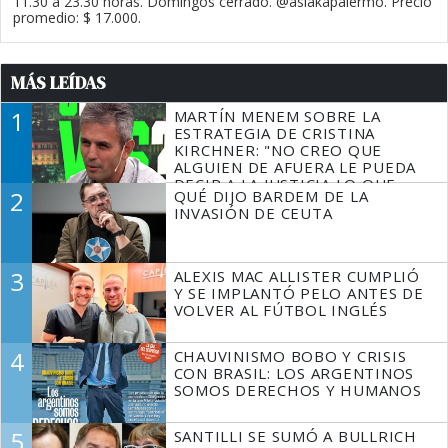
11.30 a 23.30 horas. Domingos cerrado. @asiakapalermo. Precio
promedio: $ 17.000.
MÁS LEÍDAS
1
MARTÍN MENEM SOBRE LA
ESTRATEGIA DE CRISTINA
KIRCHNER: "NO CREO QUE
ALGUIEN DE AFUERA LE PUEDA
DECIR A LA JUSTICIA LO QUE
2
QUÉ DIJO BARDEM DE LA
TIENE QUE HACER"
INVASIÓN DE CEUTA
3
ALEXIS MAC ALLISTER CUMPLIÓ
Y SE IMPLANTÓ PELO ANTES DE
VOLVER AL FÚTBOL INGLÉS
4
CHAUVINISMO BOBO Y CRISIS
CON BRASIL: LOS ARGENTINOS
SOMOS DERECHOS Y HUMANOS
5
SANTILLI SE SUMÓ A BULLRICH