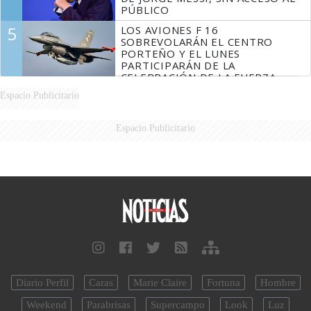
PÚBLICO
5
LOS AVIONES F 16
SOBREVOLARÁN EL CENTRO
PORTEÑO Y EL LUNES
PARTICIPARÁN DE LA
CELEBRACIÓN DE LA FUERZA
AÉREA
Espacio Publicitario
Espacio Publicitario
Diario Perfil
Caras
Marie Claire
Fortuna
Hombre
Weekend
Parabrisas
Supercampo
Look
Luz