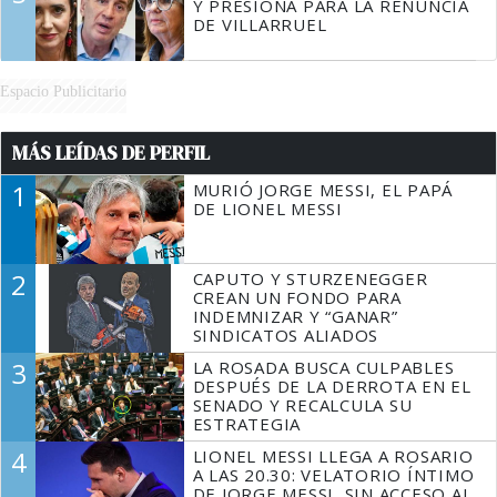
Y PRESIONA PARA LA RENUNCIA
DE VILLARRUEL
Espacio Publicitario
MÁS LEÍDAS DE PERFIL
1
MURIÓ JORGE MESSI, EL PAPÁ
DE LIONEL MESSI
2
CAPUTO Y STURZENEGGER
CREAN UN FONDO PARA
INDEMNIZAR Y “GANAR”
SINDICATOS ALIADOS
3
LA ROSADA BUSCA CULPABLES
DESPUÉS DE LA DERROTA EN EL
SENADO Y RECALCULA SU
ESTRATEGIA
4
LIONEL MESSI LLEGA A ROSARIO
A LAS 20.30: VELATORIO ÍNTIMO
DE JORGE MESSI, SIN ACCESO AL