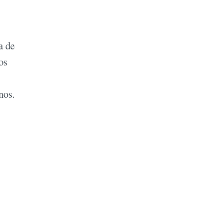
a de
os
nos.