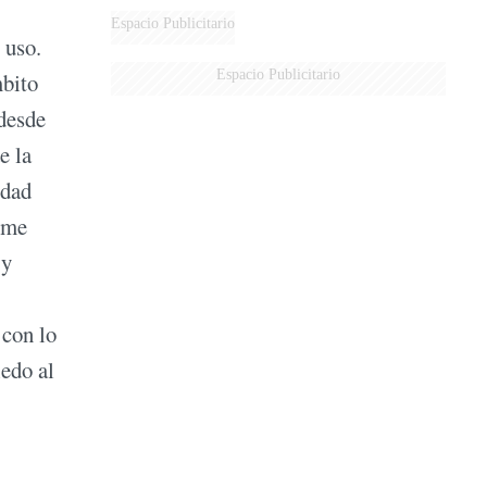
DERROTADOS
Espacio Publicitario
 uso.
Espacio Publicitario
mbito
 desde
e la
idad
 me
 y
 con lo
edo al