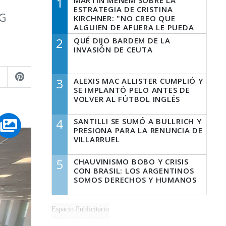
1
MARTÍN MENEM SOBRE LA
ESTRATEGIA DE CRISTINA
FG
KIRCHNER: "NO CREO QUE
ALGUIEN DE AFUERA LE PUEDA
DECIR A LA JUSTICIA LO QUE
2
QUÉ DIJO BARDEM DE LA
TIENE QUE HACER"
INVASIÓN DE CEUTA
3
ALEXIS MAC ALLISTER CUMPLIÓ Y
SE IMPLANTÓ PELO ANTES DE
VOLVER AL FÚTBOL INGLÉS
4
SANTILLI SE SUMÓ A BULLRICH Y
PRESIONA PARA LA RENUNCIA DE
VILLARRUEL
5
CHAUVINISMO BOBO Y CRISIS
CON BRASIL: LOS ARGENTINOS
SOMOS DERECHOS Y HUMANOS
Espacio Publicitario