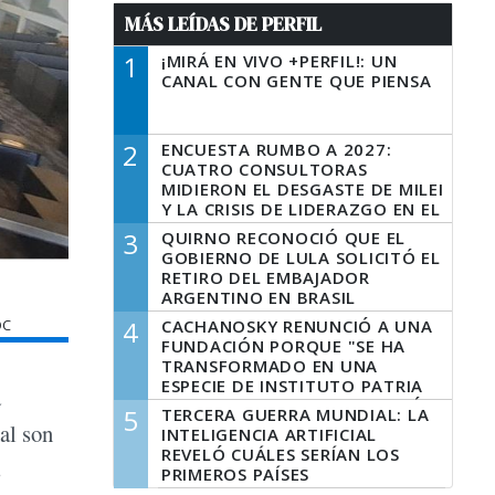
MÁS LEÍDAS DE PERFIL
1
¡MIRÁ EN VIVO +PERFIL!: UN
CANAL CON GENTE QUE PIENSA
2
ENCUESTA RUMBO A 2027:
CUATRO CONSULTORAS
MIDIERON EL DESGASTE DE MILEI
Y LA CRISIS DE LIDERAZGO EN EL
PERONISMO
3
QUIRNO RECONOCIÓ QUE EL
GOBIERNO DE LULA SOLICITÓ EL
RETIRO DEL EMBAJADOR
ARGENTINO EN BRASIL
4
OC
CACHANOSKY RENUNCIÓ A UNA
FUNDACIÓN PORQUE "SE HA
TRANSFORMADO EN UNA
ESPECIE DE INSTITUTO PATRIA
a
INCONDICIONAL DE LA GESTIÓN
5
TERCERA GUERRA MUNDIAL: LA
DE MILEI"
al son
INTELIGENCIA ARTIFICIAL
REVELÓ CUÁLES SERÍAN LOS
s
PRIMEROS PAÍSES
LATINOAMERICANOS EN SER