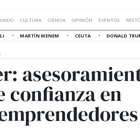
UNDO
CULTURA
CIENCIA
OPINIÓN
EVENTOS
REST
LLI
MARTÍN MENEM
CEUTA
DONALD TRU
2
r: asesoramien
e confianza en
 emprendedores