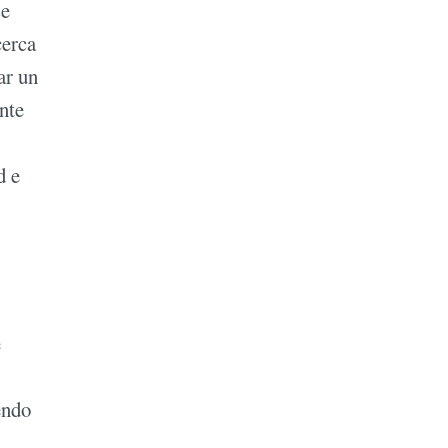
se
cerca
ar un
nte
d e
e
endo