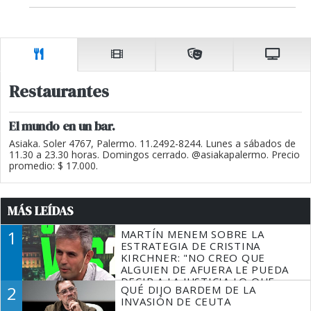
Restaurantes
El mundo en un bar.
Asiaka. Soler 4767, Palermo. 11.2492-8244. Lunes a sábados de
11.30 a 23.30 horas. Domingos cerrado. @asiakapalermo. Precio
promedio: $ 17.000.
MÁS LEÍDAS
1
MARTÍN MENEM SOBRE LA
ESTRATEGIA DE CRISTINA
KIRCHNER: "NO CREO QUE
ALGUIEN DE AFUERA LE PUEDA
DECIR A LA JUSTICIA LO QUE
2
QUÉ DIJO BARDEM DE LA
TIENE QUE HACER"
INVASIÓN DE CEUTA