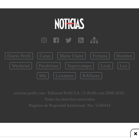
Diario Perfil
Caras
Marie Claire
Fortuna
Hombre
Weekend
Parabrisas
Supercampo
Look
Luz
Mía
Lunateen
BATimes
noticias.perfil.com - Editorial Perfil S.A.
| © Perfil.com 2006-2026 -
Todos los derechos reservados
Registro de Propiedad Intelectual: Nro. 5346433