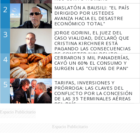
2
MASLATÓN A BAUSILI: "EL PAÍS
DIRIGIDO POR USTEDES
AVANZA HACIA EL DESASTRE
ECONÓMICO TOTAL"
3
JORGE GORINI, EL JUEZ DEL
CASO VIALIDAD, DECLARÓ QUE
CRISTINA KIRCHNER ESTÁ
PAGANDO LAS CONSECUENCIAS
DE COMETER "UN DELITO
4
CERRARON 3 MIL PANADERÍAS,
COMPROBADO"
CAYÓ UN 60% EL CONSUMO Y
SURGEN LAS "CUEVAS DE PAN"
5
TARIFAS, INVERSIONES Y
PRÓRROGA: LAS CLAVES DEL
CONFLICTO POR LA CONCESIÓN
DE LAS 35 TERMINALES AÉREAS
DEL PAÍS
Espacio Publicitario
Espacio Publicitario