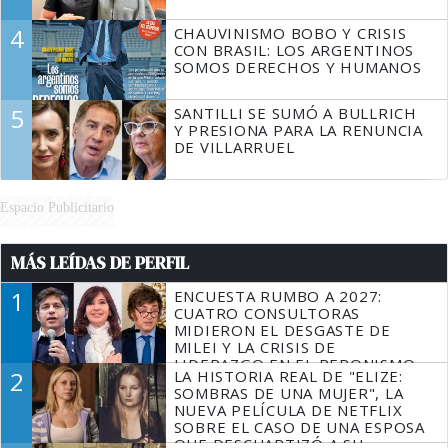
4
CHAUVINISMO BOBO Y CRISIS
CON BRASIL: LOS ARGENTINOS
SOMOS DERECHOS Y HUMANOS
5
SANTILLI SE SUMÓ A BULLRICH
Y PRESIONA PARA LA RENUNCIA
DE VILLARRUEL
Espacio Publicitario
MÁS LEÍDAS DE PERFIL
1
ENCUESTA RUMBO A 2027:
CUATRO CONSULTORAS
MIDIERON EL DESGASTE DE
MILEI Y LA CRISIS DE
LIDERAZGO EN EL PERONISMO
2
LA HISTORIA REAL DE "ELIZE:
SOMBRAS DE UNA MUJER", LA
NUEVA PELÍCULA DE NETFLIX
SOBRE EL CASO DE UNA ESPOSA
QUE DESCUARTIZÓ A SU