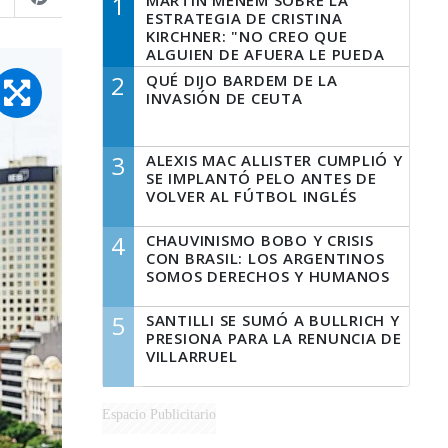
1
MARTÍN MENEM SOBRE LA
ESTRATEGIA DE CRISTINA
KIRCHNER: "NO CREO QUE
ALGUIEN DE AFUERA LE PUEDA
DECIR A LA JUSTICIA LO QUE
2
QUÉ DIJO BARDEM DE LA
TIENE QUE HACER"
INVASIÓN DE CEUTA
3
ALEXIS MAC ALLISTER CUMPLIÓ Y
SE IMPLANTÓ PELO ANTES DE
VOLVER AL FÚTBOL INGLÉS
4
CHAUVINISMO BOBO Y CRISIS
CON BRASIL: LOS ARGENTINOS
SOMOS DERECHOS Y HUMANOS
5
SANTILLI SE SUMÓ A BULLRICH Y
PRESIONA PARA LA RENUNCIA DE
VILLARRUEL
Espacio Publicitario