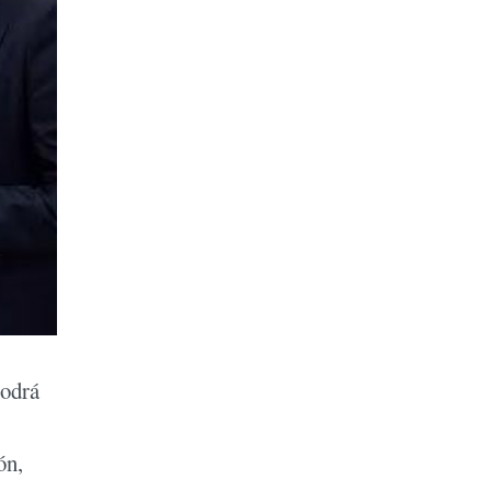
podrá
ón,