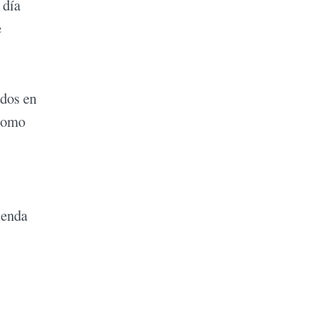
 día
e
ados en
 como
ienda