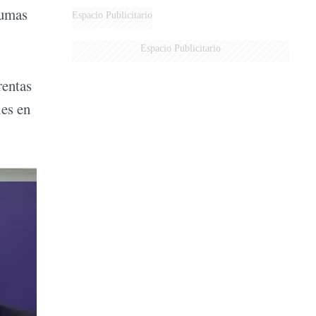
sumas
MARIDO
Espacio Publicitario
Espacio Publicitario
rentas
les en