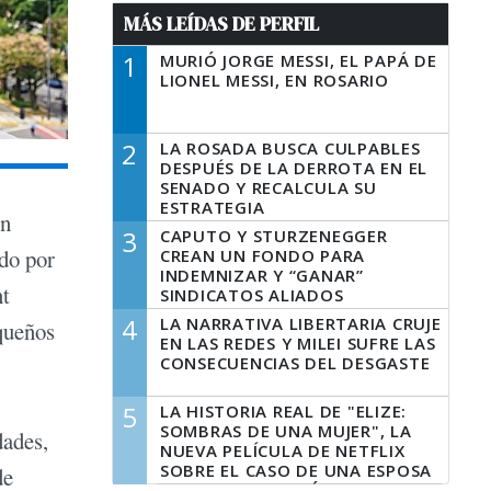
MÁS LEÍDAS DE PERFIL
1
MURIÓ JORGE MESSI, EL PAPÁ DE
LIONEL MESSI, EN ROSARIO
2
LA ROSADA BUSCA CULPABLES
DESPUÉS DE LA DERROTA EN EL
SENADO Y RECALCULA SU
ESTRATEGIA
en
3
CAPUTO Y STURZENEGGER
do por
CREAN UN FONDO PARA
INDEMNIZAR Y “GANAR”
nt
SINDICATOS ALIADOS
4
LA NARRATIVA LIBERTARIA CRUJE
equeños
EN LAS REDES Y MILEI SUFRE LAS
CONSECUENCIAS DEL DESGASTE
5
LA HISTORIA REAL DE "ELIZE:
SOMBRAS DE UNA MUJER", LA
dades,
NUEVA PELÍCULA DE NETFLIX
SOBRE EL CASO DE UNA ESPOSA
de
QUE DESCUARTIZÓ A SU