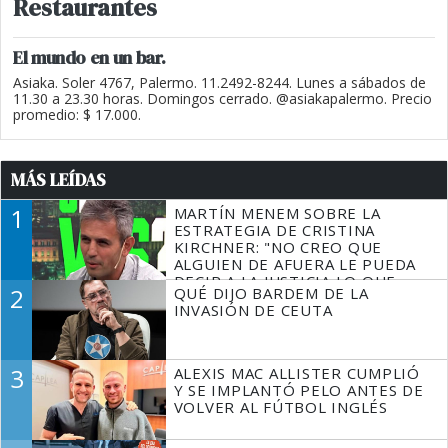
Restaurantes
El mundo en un bar.
Asiaka. Soler 4767, Palermo. 11.2492-8244. Lunes a sábados de
11.30 a 23.30 horas. Domingos cerrado. @asiakapalermo. Precio
promedio: $ 17.000.
MÁS LEÍDAS
1
MARTÍN MENEM SOBRE LA
ESTRATEGIA DE CRISTINA
KIRCHNER: "NO CREO QUE
ALGUIEN DE AFUERA LE PUEDA
DECIR A LA JUSTICIA LO QUE
2
QUÉ DIJO BARDEM DE LA
TIENE QUE HACER"
INVASIÓN DE CEUTA
3
ALEXIS MAC ALLISTER CUMPLIÓ
Y SE IMPLANTÓ PELO ANTES DE
VOLVER AL FÚTBOL INGLÉS