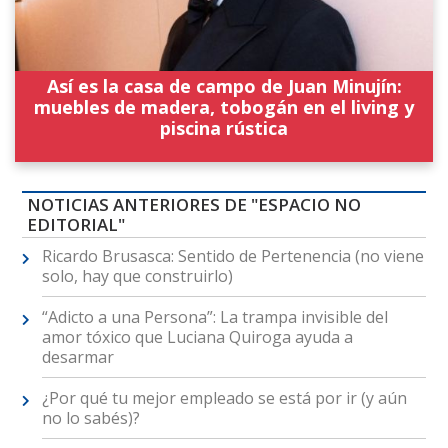
Así es la casa de campo de Juan Minujín:
muebles de madera, tobogán en el living y
piscina rústica
NOTICIAS ANTERIORES DE "ESPACIO NO
EDITORIAL"
Ricardo Brusasca: Sentido de Pertenencia (no viene
solo, hay que construirlo)
“Adicto a una Persona”: La trampa invisible del
amor tóxico que Luciana Quiroga ayuda a
desarmar
¿Por qué tu mejor empleado se está por ir (y aún
no lo sabés)?