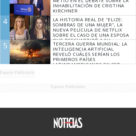
METIÓ EN EL DEBATE SOBRE LA
INHABILITACIÓN DE CRISTINA
KIRCHNER
4
LA HISTORIA REAL DE "ELIZE:
SOMBRAS DE UNA MUJER", LA
NUEVA PELÍCULA DE NETFLIX
SOBRE EL CASO DE UNA ESPOSA
QUE DESCUARTIZÓ A SU
5
TERCERA GUERRA MUNDIAL: LA
MARIDO
INTELIGENCIA ARTIFICIAL
REVELÓ CUÁLES SERÍAN LOS
PRIMEROS PAÍSES
LATINOAMERICANOS EN SER
DERROTADOS
Espacio Publicitario
Espacio Publicitario