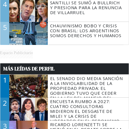
4
SANTILLI SE SUMÓ A BULLRICH
Y PRESIONA PARA LA RENUNCIA
DE VILLARRUEL
5
CHAUVINISMO BOBO Y CRISIS
CON BRASIL: LOS ARGENTINOS
SOMOS DERECHOS Y HUMANOS
Espacio Publicitario
MÁS LEÍDAS DE PERFIL
1
EL SENADO DIO MEDIA SANCIÓN
A LA INVIOLABILIDAD DE LA
PROPIEDAD PRIVADA: EL
GOBIERNO TUVO QUE CEDER
EN LA LEY DEL MANEJO DEL
2
ENCUESTA RUMBO A 2027:
FUEGO
CUATRO CONSULTORAS
MIDIERON EL DESGASTE DE
MILEI Y LA CRISIS DE
LIDERAZGO EN EL PERONISMO
3
RICARDO LORENZETTI SE