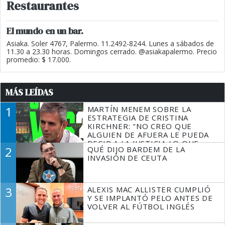
Restaurantes
El mundo en un bar.
Asiaka. Soler 4767, Palermo. 11.2492-8244. Lunes a sábados de
11.30 a 23.30 horas. Domingos cerrado. @asiakapalermo. Precio
promedio: $ 17.000.
MÁS LEÍDAS
1
MARTÍN MENEM SOBRE LA
ESTRATEGIA DE CRISTINA
KIRCHNER: "NO CREO QUE
ALGUIEN DE AFUERA LE PUEDA
DECIR A LA JUSTICIA LO QUE
2
QUÉ DIJO BARDEM DE LA
TIENE QUE HACER"
INVASIÓN DE CEUTA
3
ALEXIS MAC ALLISTER CUMPLIÓ
Y SE IMPLANTÓ PELO ANTES DE
VOLVER AL FÚTBOL INGLÉS