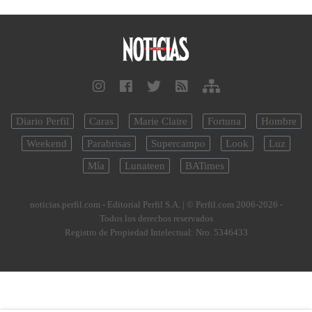
Diario Perfil
Caras
Marie Claire
Fortuna
Hombre
Weekend
Parabrisas
Supercampo
Look
Luz
Mía
Lunateen
BATimes
noticias.perfil.com - Editorial Perfil S.A.
| © Perfil.com 2006-2026 -
Todos los derechos reservados
Registro de Propiedad Intelectual: Nro. 5346433