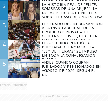
LIDERAZGO EN EL PERONISMO
2
LA HISTORIA REAL DE "ELIZE:
SOMBRAS DE UNA MUJER", LA
NUEVA PELÍCULA DE NETFLIX
SOBRE EL CASO DE UNA ESPOSA
QUE DESCUARTIZÓ A SU
3
EL SENADO DIO MEDIA SANCIÓN
MARIDO
A LA INVIOLABILIDAD DE LA
PROPIEDAD PRIVADA: EL
GOBIERNO TUVO QUE CEDER
EN LA LEY DEL MANEJO DEL
4
EL GOBIERNO PERDIÓ LA
FUEGO
PULSEADA DEL NOMBRE: LA
"LEY DE TIERRAS" SE IMPUSO
EN TODA LA CONVERSACIÓN
DIGITAL
5
ANSES: CUÁNDO COBRAN
JUBILADOS Y PENSIONADOS EN
AGOSTO DE 2026, SEGÚN EL
DNI
Espacio Publicitario
Espacio Publicitario