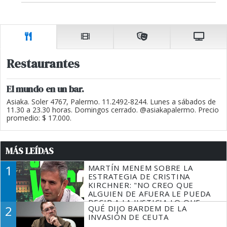
Restaurantes
El mundo en un bar.
Asiaka. Soler 4767, Palermo. 11.2492-8244. Lunes a sábados de
11.30 a 23.30 horas. Domingos cerrado. @asiakapalermo. Precio
promedio: $ 17.000.
MÁS LEÍDAS
1
MARTÍN MENEM SOBRE LA
ESTRATEGIA DE CRISTINA
KIRCHNER: "NO CREO QUE
ALGUIEN DE AFUERA LE PUEDA
DECIR A LA JUSTICIA LO QUE
2
QUÉ DIJO BARDEM DE LA
TIENE QUE HACER"
INVASIÓN DE CEUTA