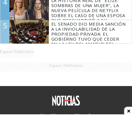
4
LA HISTORIA REAL DE "ELIZE:
SOMBRAS DE UNA MUJER", LA
NUEVA PELÍCULA DE NETFLIX
SOBRE EL CASO DE UNA ESPOSA
QUE DESCUARTIZÓ A SU
5
EL SENADO DIO MEDIA SANCIÓN
MARIDO
A LA INVIOLABILIDAD DE LA
PROPIEDAD PRIVADA: EL
GOBIERNO TUVO QUE CEDER
EN LA LEY DEL MANEJO DEL
FUEGO
Espacio Publicitario
Espacio Publicitario
Diario Perfil
Caras
Marie Claire
Fortuna
Hombre