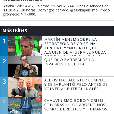
Asiaka. Soler 4767, Palermo. 11.2492-8244. Lunes a sábados de
11.30 a 23.30 horas. Domingos cerrado. @asiakapalermo. Precio
promedio: $ 17.000.
MÁS LEÍDAS
1
MARTÍN MENEM SOBRE LA
ESTRATEGIA DE CRISTINA
KIRCHNER: "NO CREO QUE
ALGUIEN DE AFUERA LE PUEDA
DECIR A LA JUSTICIA LO QUE
2
QUÉ DIJO BARDEM DE LA
TIENE QUE HACER"
INVASIÓN DE CEUTA
3
ALEXIS MAC ALLISTER CUMPLIÓ
Y SE IMPLANTÓ PELO ANTES DE
VOLVER AL FÚTBOL INGLÉS
4
CHAUVINISMO BOBO Y CRISIS
CON BRASIL: LOS ARGENTINOS
SOMOS DERECHOS Y HUMANOS