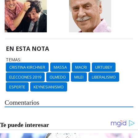
EN ESTA NOTA
TEMAS:
CRISTINA KIRCHNER
MASSA
MACRI
URTUBEY
ELECCIONES 2019
OLMEDO
MILEI
LIBERALISMO
ESPERTE
KEYNESIANISMO
Comentarios