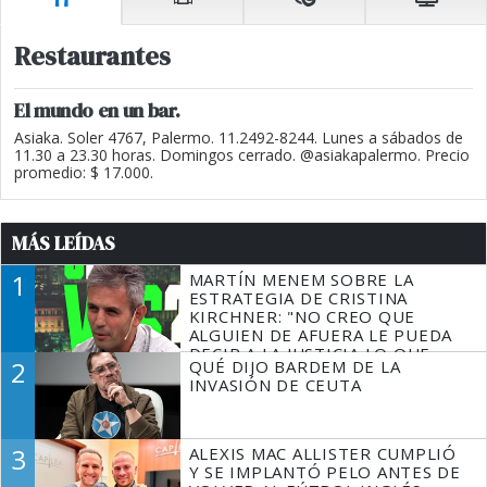
Restaurantes
El mundo en un bar.
Asiaka. Soler 4767, Palermo. 11.2492-8244. Lunes a sábados de
11.30 a 23.30 horas. Domingos cerrado. @asiakapalermo. Precio
promedio: $ 17.000.
MÁS LEÍDAS
1
MARTÍN MENEM SOBRE LA
ESTRATEGIA DE CRISTINA
KIRCHNER: "NO CREO QUE
ALGUIEN DE AFUERA LE PUEDA
DECIR A LA JUSTICIA LO QUE
2
QUÉ DIJO BARDEM DE LA
TIENE QUE HACER"
INVASIÓN DE CEUTA
3
ALEXIS MAC ALLISTER CUMPLIÓ
Y SE IMPLANTÓ PELO ANTES DE