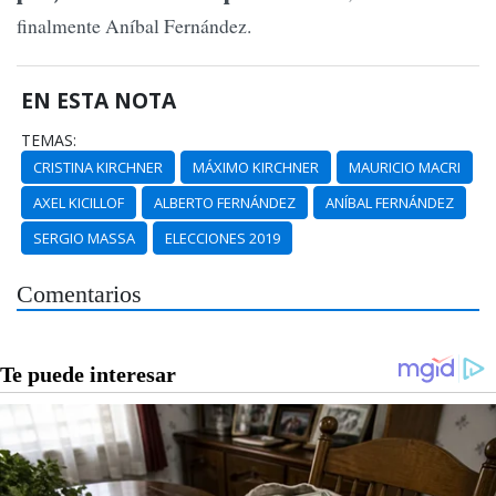
finalmente Aníbal Fernández.
EN ESTA NOTA
TEMAS:
CRISTINA KIRCHNER
MÁXIMO KIRCHNER
MAURICIO MACRI
AXEL KICILLOF
ALBERTO FERNÁNDEZ
ANÍBAL FERNÁNDEZ
SERGIO MASSA
ELECCIONES 2019
Comentarios