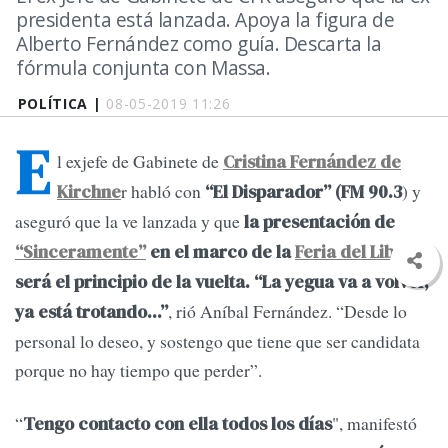
presidenta está lanzada. Apoya la figura de
Alberto Fernández como guía. Descarta la
fórmula conjunta con Massa.
POLÍTICA |
08-05-2019 11:26
E
l exjefe de Gabinete de
Cristina Fernández de
r habló con
) y
Kirchne
“El Disparador” (FM 90.3
aseguró que la ve lanzada y que
la presentación de
“Sinceramente”
en el marco de la
Feria del Libro
será el principio de la vuelta. “La yegua va a volver,
, rió Aníbal Fernández. “Desde lo
ya está trotando...”
personal lo deseo, y sostengo que tiene que ser candidata
porque no hay tiempo que perder”.
“
", manifestó
Tengo contacto con ella todos los días