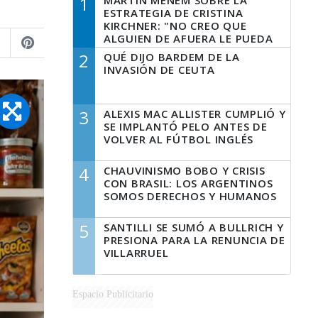
1
MARTÍN MENEM SOBRE LA
ESTRATEGIA DE CRISTINA
KIRCHNER: "NO CREO QUE
ALGUIEN DE AFUERA LE PUEDA
DECIR A LA JUSTICIA LO QUE
2
QUÉ DIJO BARDEM DE LA
TIENE QUE HACER"
INVASIÓN DE CEUTA
3
ALEXIS MAC ALLISTER CUMPLIÓ Y
SE IMPLANTÓ PELO ANTES DE
VOLVER AL FÚTBOL INGLÉS
4
CHAUVINISMO BOBO Y CRISIS
CON BRASIL: LOS ARGENTINOS
SOMOS DERECHOS Y HUMANOS
5
SANTILLI SE SUMÓ A BULLRICH Y
PRESIONA PARA LA RENUNCIA DE
VILLARRUEL
Espacio Publicitario