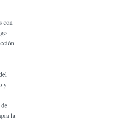
s con
igo
ección,
del
o y
 de
pra la