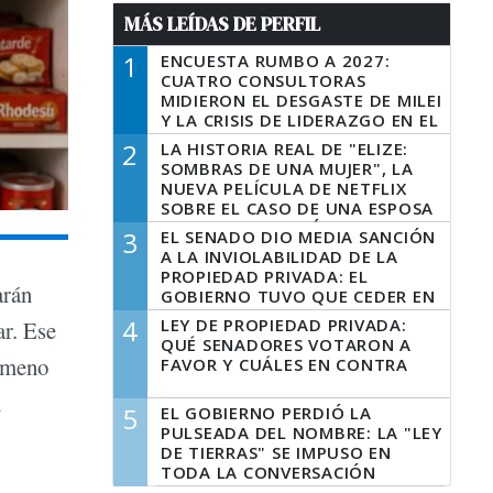
MÁS LEÍDAS DE PERFIL
1
ENCUESTA RUMBO A 2027:
CUATRO CONSULTORAS
MIDIERON EL DESGASTE DE MILEI
Y LA CRISIS DE LIDERAZGO EN EL
PERONISMO
2
LA HISTORIA REAL DE "ELIZE:
SOMBRAS DE UNA MUJER", LA
NUEVA PELÍCULA DE NETFLIX
SOBRE EL CASO DE UNA ESPOSA
QUE DESCUARTIZÓ A SU
3
EL SENADO DIO MEDIA SANCIÓN
MARIDO
A LA INVIOLABILIDAD DE LA
PROPIEDAD PRIVADA: EL
arán
GOBIERNO TUVO QUE CEDER EN
LA LEY DEL MANEJO DEL FUEGO
4
LEY DE PROPIEDAD PRIVADA:
ar. Ese
QUÉ SENADORES VOTARON A
nómeno
FAVOR Y CUÁLES EN CONTRA
n
5
EL GOBIERNO PERDIÓ LA
PULSEADA DEL NOMBRE: LA "LEY
DE TIERRAS" SE IMPUSO EN
TODA LA CONVERSACIÓN
DIGITAL