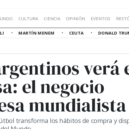
UNDO
CULTURA
CIENCIA
OPINIÓN
EVENTOS
REST
LLI
MARTÍN MENEM
CEUTA
DONALD TRU
argentinos verá 
a: el negocio
esa mundialista
 fútbol transforma los hábitos de compra y dis
 del Mundo.