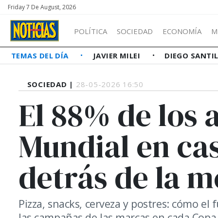
Friday 7 De August, 2026
POLÍTICA
SOCIEDAD
ECONOMÍA
M
TEMAS DEL DÍA
JAVIER MILEI
DIEGO SANTI
SOCIEDAD |
28-05-2026 16:50
El 88% de los 
Mundial en cas
detrás de la m
Pizza, snacks, cerveza y postres: cómo el
las campañas de las marcas en cada Copa