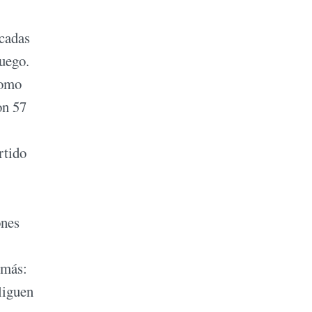
écadas
juego.
como
on 57
rtido
ones
emás:
liguen