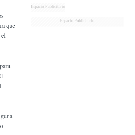
Espacio Publicitario
os
Espacio Publicitario
ara que
 el
 para
El
l
nguna
io