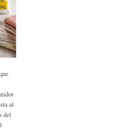
 que
umidor
sta al
s del
l